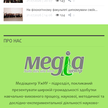
21.07.2026 | 20:07
143
0
На філологічному факультеті дипломували своїх…
21.07.2026 | 14:06
124
0
ПРО НАС
Медіацентр УжНУ – підрозділ, покликаний
презентувати широкій громадськості здобутки
навчально-виховного процесу, наукової, методичної та
дослідно-експериментальної діяльності науково-