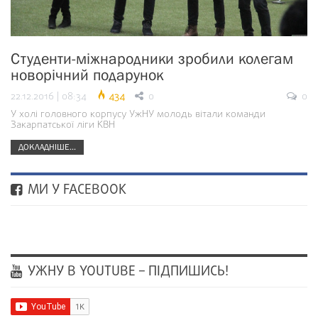
Студенти-міжнародники зробили колегам
новорічний подарунок
22.12.2016 | 08:34
434
0
0
У холі головного корпусу УжНУ молодь вітали команди
Закарпатської ліги КВН
ДОКЛАДНІШЕ...
МИ У FACEBOOK
УЖНУ В YOUTUBE – ПІДПИШИСЬ!