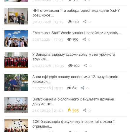
ННІ стоматології та лабораторної медицини УжНУ
розширює…
30.07.2026 | 13:19
110
0
Erasmus+ Staff Week: ужнівці переймали досвід…
27.07.2026 | 17:03
150
0
У Закарпатському художньому музеї урочисто
вручили…
24.07.2026 | 10:39
102
0
Лави офіцерів запасу поповнили 13 випускників
кафедри…
22.07.2026 | 15:51
62
0
Випускникам біологічного факультету вручили
документи…
21.07.2026 | 21:01
395
0
106 бакалаврів факультету іноземної філології
отримали…