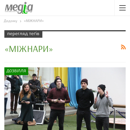
Додому
«МІЖНАРИ»
перегляд теґів
«МІЖНАРИ»
ДОЗВІЛЛЯ