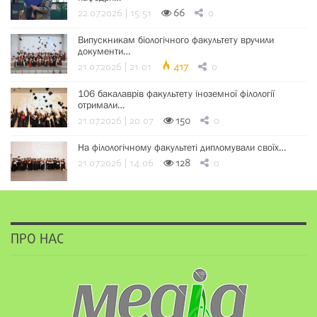
22.07.2026 | 15:51
66
0
Випускникам біологічного факультету вручили
документи…
21.07.2026 | 21:01
417
0
106 бакалаврів факультету іноземної філології
отримали…
21.07.2026 | 20:07
150
0
На філологічному факультеті дипломували своїх…
21.07.2026 | 14:06
128
0
ПРО НАС