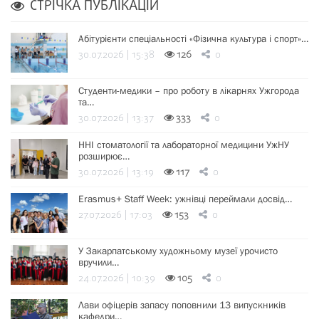
СТРІЧКА ПУБЛІКАЦІЙ
Абітурієнти спеціальності «Фізична культура і спорт»…
30.07.2026 | 15:38
126
0
Студенти-медики – про роботу в лікарнях Ужгорода
та…
30.07.2026 | 13:37
333
0
ННІ стоматології та лабораторної медицини УжНУ
розширює…
30.07.2026 | 13:19
117
0
Erasmus+ Staff Week: ужнівці переймали досвід…
27.07.2026 | 17:03
153
0
У Закарпатському художньому музеї урочисто
вручили…
24.07.2026 | 10:39
105
0
Лави офіцерів запасу поповнили 13 випускників
кафедри…