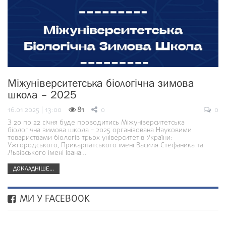
Міжуніверситетська біологічна зимова
школа – 2025
16.01.2025 | 13:00
81
0
0
З 20 по 22 січня буде проводитись Міжуніверситетська
біологічна зимова школа – 2025 організована Науковими
товариствами біологів трьох університетів України:
Ужгородського, Прикарпатського імені Василя Стефаника та
Львівського імені Івана…
ДОКЛАДНІШЕ...
МИ У FACEBOOK