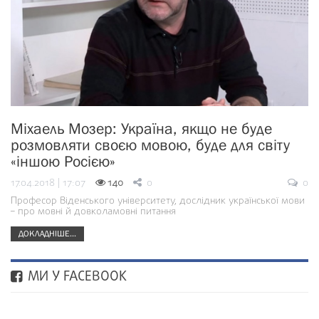
Міхаель Мозер: Україна, якщо не буде
розмовляти своєю мовою, буде для світу
«іншою Росією»
17.04.2018 | 17:07
140
0
0
Професор Віденського університету, дослідник української мови
– про мовні й довколамовні питання
ДОКЛАДНІШЕ...
МИ У FACEBOOK