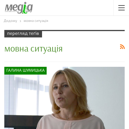
Додому
мовна ситуація
перегляд теґів
мовна ситуація
ГАЛИНА ШУМИЦЬКА