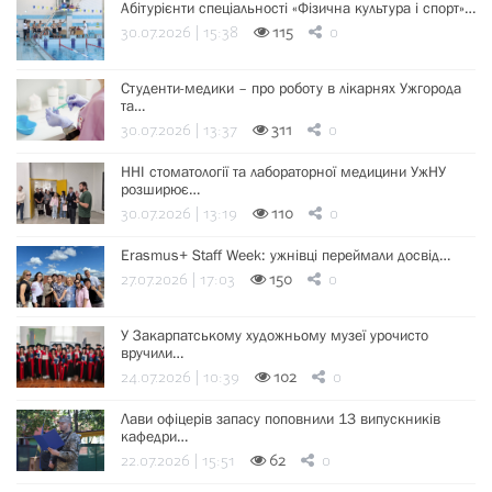
Абітурієнти спеціальності «Фізична культура і спорт»…
30.07.2026 | 15:38
115
0
Студенти-медики – про роботу в лікарнях Ужгорода
та…
30.07.2026 | 13:37
311
0
ННІ стоматології та лабораторної медицини УжНУ
розширює…
30.07.2026 | 13:19
110
0
Erasmus+ Staff Week: ужнівці переймали досвід…
27.07.2026 | 17:03
150
0
У Закарпатському художньому музеї урочисто
вручили…
24.07.2026 | 10:39
102
0
Лави офіцерів запасу поповнили 13 випускників
кафедри…
22.07.2026 | 15:51
62
0