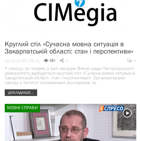
Круглий стіл «Cучасна мовна ситуація в
Закарпатській області: стан і перспективи»
29.05.2018 | 08:23
181
0
0
У середу, 30 червня, у залі засідань Вченої ради Ужгородського
університету відбудеться круглий стіл «Cучасна мовна ситуація в
Закарпатській області: стан і перспективи». Організаторами
заходу є Інститут економічних досліджень та…
ДОКЛАДНІШЕ...
МОВНІ СПРАВИ