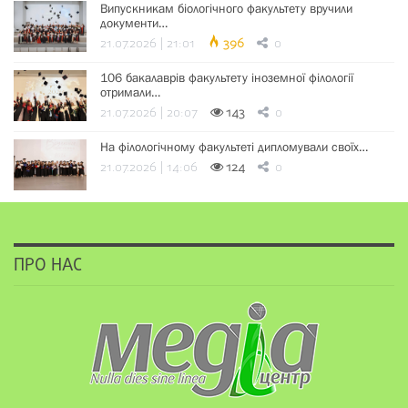
Випускникам біологічного факультету вручили
документи…
21.07.2026 | 21:01
396
0
106 бакалаврів факультету іноземної філології
отримали…
21.07.2026 | 20:07
143
0
На філологічному факультеті дипломували своїх…
21.07.2026 | 14:06
124
0
ПРО НАС