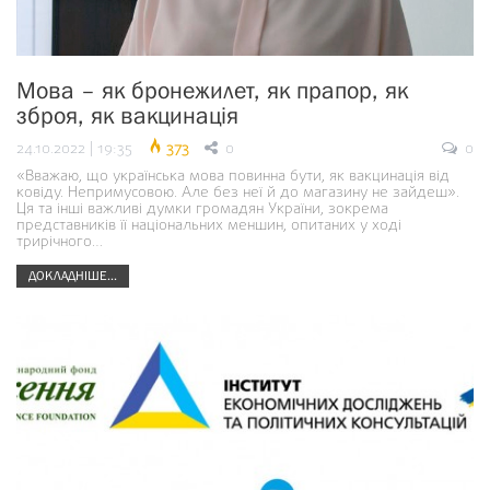
Мова – як бронежилет, як прапор, як
зброя, як вакцинація
24.10.2022 | 19:35
373
0
0
«Вважаю, що українська мова повинна бути, як вакцинація від
ковіду. Непримусовою. Але без неї й до магазину не зайдеш».
Ця та інші важливі думки громадян України, зокрема
представників її національних меншин, опитаних у ході
трирічного…
ДОКЛАДНІШЕ...