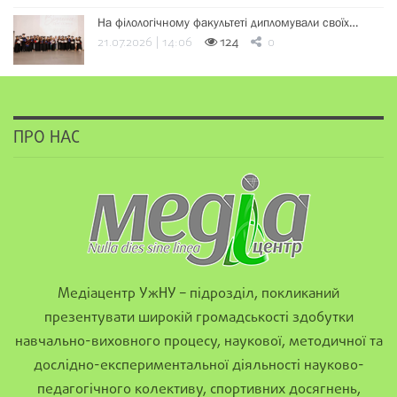
На філологічному факультеті дипломували своїх…
21.07.2026 | 14:06
124
0
ПРО НАС
Медіацентр УжНУ – підрозділ, покликаний
презентувати широкій громадськості здобутки
навчально-виховного процесу, наукової, методичної та
дослідно-експериментальної діяльності науково-
педагогічного колективу, спортивних досягнень,