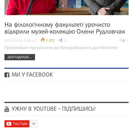
На філологічному факультеті урочисто
відкрили музей-колекцію Олени Рудловчак
02.10.2015 | 09:47
1 217
0
1
Презентацію приурочили до Всеукраїнського дня бібліотек
ДОКЛАДНІШЕ...
МИ У FACEBOOK
УЖНУ В YOUTUBE – ПІДПИШИСЬ!