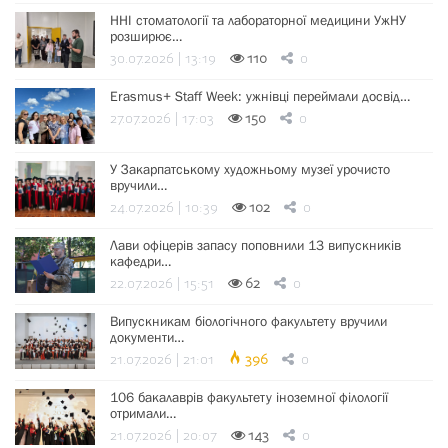
ННІ стоматології та лабораторної медицини УжНУ
розширює…
30.07.2026 | 13:19
110
0
Erasmus+ Staff Week: ужнівці переймали досвід…
27.07.2026 | 17:03
150
0
У Закарпатському художньому музеї урочисто
вручили…
24.07.2026 | 10:39
102
0
Лави офіцерів запасу поповнили 13 випускників
кафедри…
22.07.2026 | 15:51
62
0
Випускникам біологічного факультету вручили
документи…
21.07.2026 | 21:01
396
0
106 бакалаврів факультету іноземної філології
отримали…
21.07.2026 | 20:07
143
0