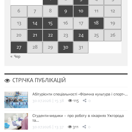
6
7
8
9
10
11
12
13
14
15
16
17
18
19
20
21
22
23
24
25
26
27
28
29
30
31
« Чер
СТРІЧКА ПУБЛІКАЦІЙ
Абітурієнти спеціальності «Фізична культура і спорт»…
30.07.2026 | 15:38
115
0
Студенти-медики – про роботу в лікарнях Ужгорода
та…
30.07.2026 | 13:37
311
0