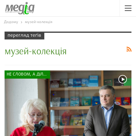
Додому
музей-колекція
перегляд теґів
музей-колекція
НЕ СЛОВОМ, А ДІЛОМ