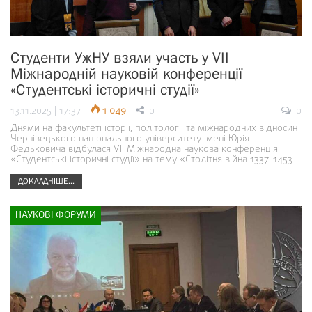
Студенти УжНУ взяли участь у VII
Міжнародній науковій конференції
«Студентські історичні студії»
13.11.2025 | 17:37
1 049
0
0
Днями на факультеті історії, політології та міжнародних відносин
Чернівецького національного університету імені Юрія
Федьковича відбулася VII Міжнародна наукова конференція
«Студентські історичні студії» на тему «Столітня війна 1337–1453…
ДОКЛАДНІШЕ...
НАУКОВІ ФОРУМИ