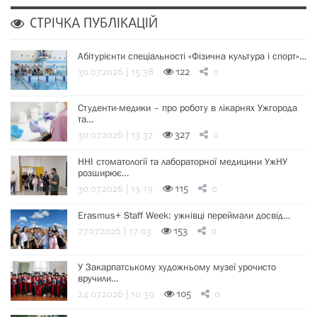
СТРІЧКА ПУБЛІКАЦІЙ
Абітурієнти спеціальності «Фізична культура і спорт»…
30.07.2026 | 15:38
122
0
Студенти-медики – про роботу в лікарнях Ужгорода
та…
30.07.2026 | 13:37
327
0
ННІ стоматології та лабораторної медицини УжНУ
розширює…
30.07.2026 | 13:19
115
0
Erasmus+ Staff Week: ужнівці переймали досвід…
27.07.2026 | 17:03
153
0
У Закарпатському художньому музеї урочисто
вручили…
24.07.2026 | 10:39
105
0