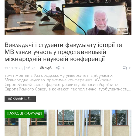
Викладачі і студенти факультету історії та
МВ узяли участь у представницькій
міжнародній науковій конференції
11.10.2025 | 16:31
146
0
0
10–11 жовтня в Ужгородському університеті відбулася X
Міжнародна науково-практична конференція: «Україна-
Європейський Союз: формат розвитку відносин України та
Європейського Союзу в контексті геополітичної турбулентності,…
ДОКЛАДНІШЕ...
НАУКОВІ ФОРУМИ