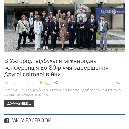
В Ужгороді відбулася міжнародна
конференція до 80-річчя завершення
Другої світової війни
16.05.2025 | 11:40
435
0
0
Молоді науковці з України та з-за кордону обговорили історичні
уроки та сучасні виклики
ДОКЛАДНІШЕ...
МИ У FACEBOOK