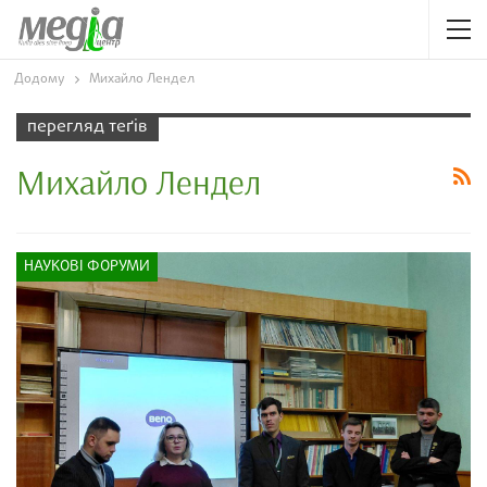
Додому
Михайло Лендел
перегляд теґів
Михайло Лендел
НАУКОВІ ФОРУМИ