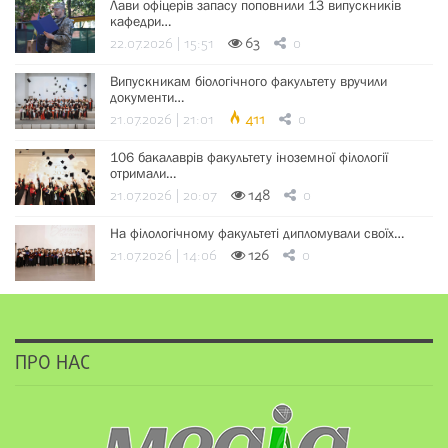
Лави офіцерів запасу поповнили 13 випускників
кафедри…
22.07.2026 | 15:51
63
0
Випускникам біологічного факультету вручили
документи…
21.07.2026 | 21:01
411
0
106 бакалаврів факультету іноземної філології
отримали…
21.07.2026 | 20:07
148
0
На філологічному факультеті дипломували своїх…
21.07.2026 | 14:06
126
0
ПРО НАС