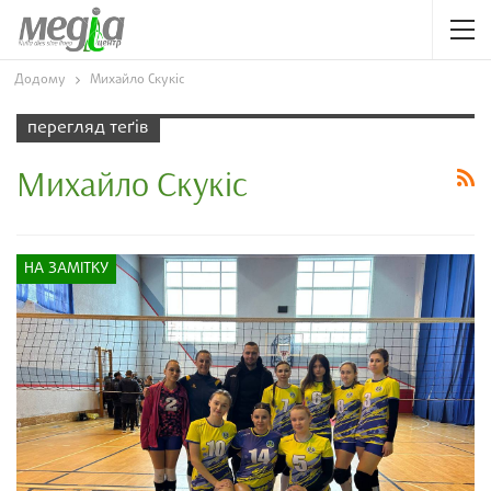
Додому
Михайло Скукіс
перегляд теґів
Михайло Скукіс
НА ЗАМІТКУ