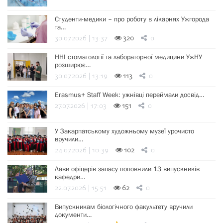
Студенти-медики – про роботу в лікарнях Ужгорода
та…
30.07.2026 | 13:37
320
0
ННІ стоматології та лабораторної медицини УжНУ
розширює…
30.07.2026 | 13:19
113
0
Erasmus+ Staff Week: ужнівці переймали досвід…
27.07.2026 | 17:03
151
0
У Закарпатському художньому музеї урочисто
вручили…
24.07.2026 | 10:39
102
0
Лави офіцерів запасу поповнили 13 випускників
кафедри…
22.07.2026 | 15:51
62
0
Випускникам біологічного факультету вручили
документи…