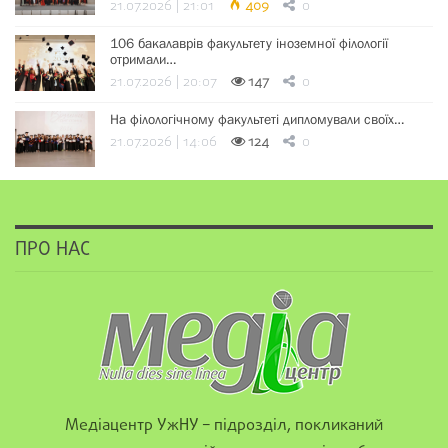
21.07.2026 | 21:01
409
0
106 бакалаврів факультету іноземної філології
отримали…
21.07.2026 | 20:07
147
0
На філологічному факультеті дипломували своїх…
21.07.2026 | 14:06
124
0
ПРО НАС
Медіацентр УжНУ – підрозділ, покликаний