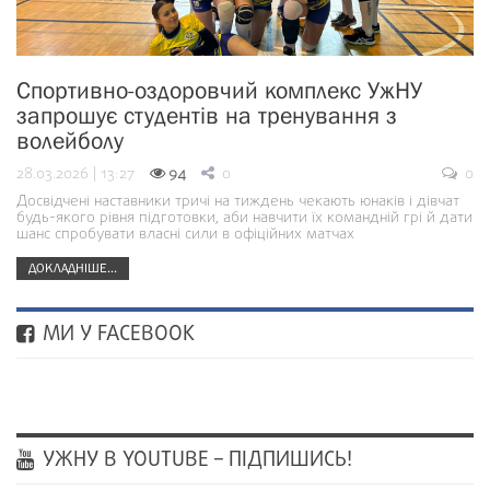
Спортивно-оздоровчий комплекс УжНУ
запрошує студентів на тренування з
волейболу
28.03.2026 | 13:27
94
0
0
Досвідчені наставники тричі на тиждень чекають юнаків і дівчат
будь-якого рівня підготовки, аби навчити їх командній грі й дати
шанс спробувати власні сили в офіційних матчах
ДОКЛАДНІШЕ...
МИ У FACEBOOK
УЖНУ В YOUTUBE – ПІДПИШИСЬ!