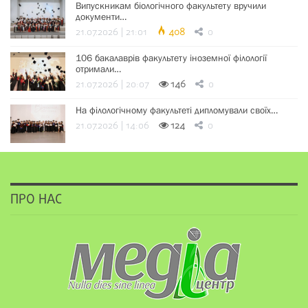
Випускникам біологічного факультету вручили
документи…
21.07.2026 | 21:01
408
0
106 бакалаврів факультету іноземної філології
отримали…
21.07.2026 | 20:07
146
0
На філологічному факультеті дипломували своїх…
21.07.2026 | 14:06
124
0
ПРО НАС