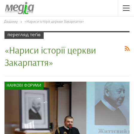
Додому
«Нариси історії церкви Закарпаття»
перегляд теґів
«Нариси історії церкви
Закарпаття»
НАУКОВІ ФОРУМИ