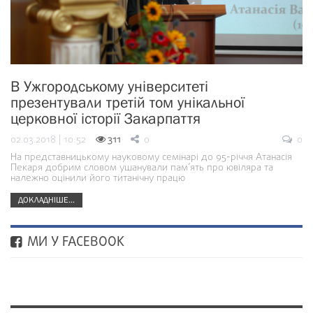
В Ужгородському університеті
презентували третій том унікальної
церковної історії Закарпаття
02.03.2018 | 10:52
311
0
0
На представницькому науковому семінарі до 95-річчя Атанасія
Пекаря добрим словом ушанували пам’ять про ювіляра та
належно оцінили його титанічну працю
ДОКЛАДНІШЕ...
МИ У FACEBOOK