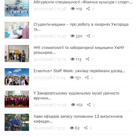
Абітурієнти спеціальності «Фізична культура і спорт»…
30.07.2026 | 15:38
119
0
Студенти-медики – про роботу в лікарнях Ужгорода
та…
30.07.2026 | 13:37
320
0
ННІ стоматології та лабораторної медицини УжНУ
розширює…
30.07.2026 | 13:19
113
0
Erasmus+ Staff Week: ужнівці переймали досвід…
27.07.2026 | 17:03
151
0
У Закарпатському художньому музеї урочисто
вручили…
24.07.2026 | 10:39
102
0
Лави офіцерів запасу поповнили 13 випускників
кафедри…
22.07.2026 | 15:51
62
0