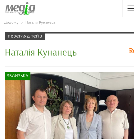
Додому
Наталія Кунанець
перегляд теґів
Наталія Кунанець
ЗБЛИЗЬКА