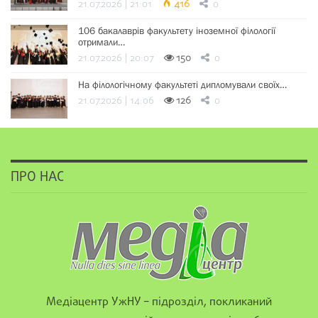
21.07.2026 | 21:01
416
0
106 бакалаврів факультету іноземної філології
отримали…
21.07.2026 | 20:07
150
0
На філологічному факультеті дипломували своїх…
21.07.2026 | 14:06
126
0
ПРО НАС
Медіацентр УжНУ – підрозділ, покликаний