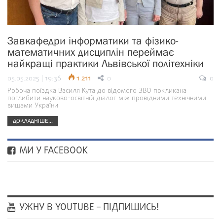
Завкафедри інформатики та фізико-
математичних дисциплін переймає
найкращі практики Львівської політехніки
05.05.2025 | 19:36
1 211
0
0
Робоча поїздка Василя Кута до відомого ЗВО покликана
поглибити науково-освітній діалог між провідними технічними
вишами України
ДОКЛАДНІШЕ...
МИ У FACEBOOK
УЖНУ В YOUTUBE – ПІДПИШИСЬ!