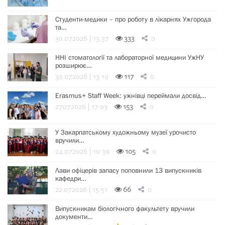
Студенти-медики – про роботу в лікарнях Ужгорода
та…
30.07.2026 | 13:37
333
0
ННІ стоматології та лабораторної медицини УжНУ
розширює…
30.07.2026 | 13:19
117
0
Erasmus+ Staff Week: ужнівці переймали досвід…
27.07.2026 | 17:03
153
0
У Закарпатському художньому музеї урочисто
вручили…
24.07.2026 | 10:39
105
0
Лави офіцерів запасу поповнили 13 випускників
кафедри…
22.07.2026 | 15:51
66
0
Випускникам біологічного факультету вручили
документи…