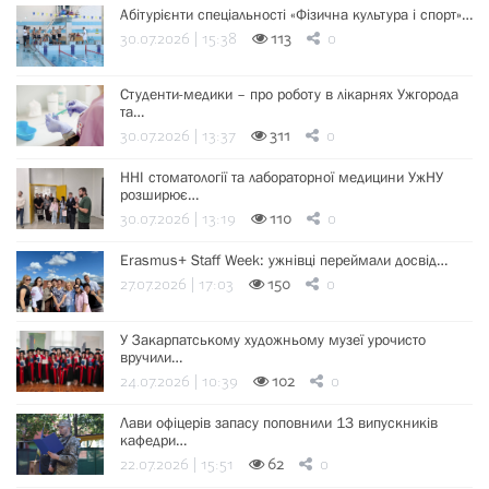
Абітурієнти спеціальності «Фізична культура і спорт»…
30.07.2026 | 15:38
113
0
Студенти-медики – про роботу в лікарнях Ужгорода
та…
30.07.2026 | 13:37
311
0
ННІ стоматології та лабораторної медицини УжНУ
розширює…
30.07.2026 | 13:19
110
0
Erasmus+ Staff Week: ужнівці переймали досвід…
27.07.2026 | 17:03
150
0
У Закарпатському художньому музеї урочисто
вручили…
24.07.2026 | 10:39
102
0
Лави офіцерів запасу поповнили 13 випускників
кафедри…
22.07.2026 | 15:51
62
0