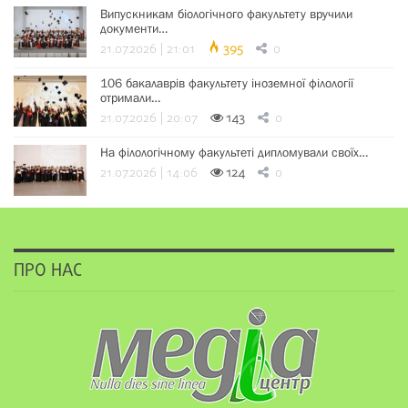
Випускникам біологічного факультету вручили
документи…
21.07.2026 | 21:01
395
0
106 бакалаврів факультету іноземної філології
отримали…
21.07.2026 | 20:07
143
0
На філологічному факультеті дипломували своїх…
21.07.2026 | 14:06
124
0
ПРО НАС