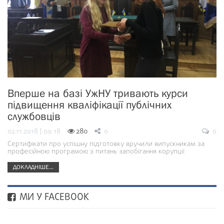
Вперше на базі УжНУ тривають курси
підвищення кваліфікації публічних
службовців
02.11.2018 | 09:18
280
0
0
Сертифікати про успішну підготовку вручили випускникам за
професійною програмою з питань запобігання корупції
ДОКЛАДНІШЕ...
МИ У FACEBOOK