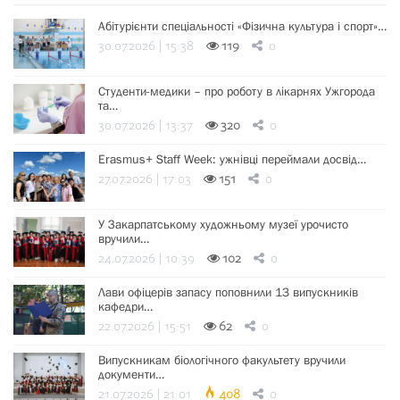
Абітурієнти спеціальності «Фізична культура і спорт»…
30.07.2026 | 15:38
119
0
Студенти-медики – про роботу в лікарнях Ужгорода
та…
30.07.2026 | 13:37
320
0
Erasmus+ Staff Week: ужнівці переймали досвід…
27.07.2026 | 17:03
151
0
У Закарпатському художньому музеї урочисто
вручили…
24.07.2026 | 10:39
102
0
Лави офіцерів запасу поповнили 13 випускників
кафедри…
22.07.2026 | 15:51
62
0
Випускникам біологічного факультету вручили
документи…
21.07.2026 | 21:01
408
0