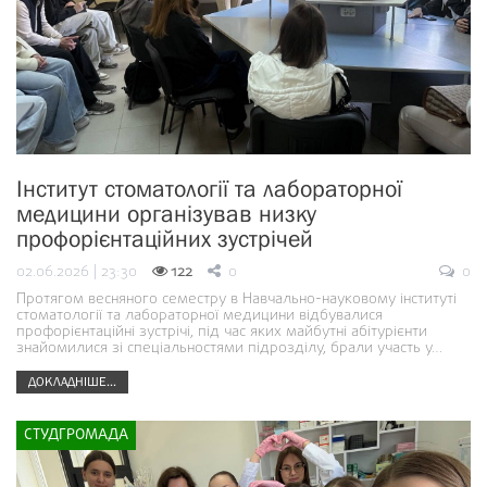
Інститут стоматології та лабораторної
медицини організував низку
профорієнтаційних зустрічей
02.06.2026 | 23:30
122
0
0
Протягом весняного семестру в Навчально-науковому інституті
стоматології та лабораторної медицини відбувалися
профорієнтаційні зустрічі, під час яких майбутні абітурієнти
знайомилися зі спеціальностями підрозділу, брали участь у…
ДОКЛАДНІШЕ...
СТУДГРОМАДА