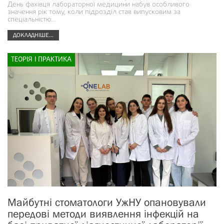
День фахівця лабораторної медицини набув особливого
значення рік тому, коли підрозділ став випусковим за
спеціальністю…
ДОКЛАДНІШЕ...
ТЕОРІЯ І ПРАКТИКА
Майбутні стоматологи УжНУ опановували
передові методи виявлення інфекцій на