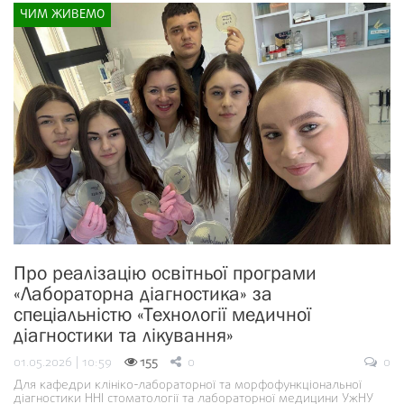
ЧИМ ЖИВЕМО
Про реалізацію освітньої програми
«Лабораторна діагностика» за
спеціальністю «Технології медичної
діагностики та лікування»
01.05.2026 | 10:59
155
0
0
Для кафедри клініко-лабораторної та морфофункціональної
діагностики ННІ стоматології та лабораторної медицини УжНУ