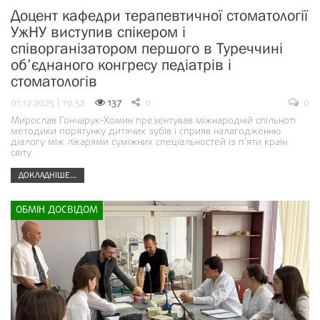
Доцент кафедри терапевтичної стоматології
УжНУ виступив спікером і
співорганізатором першого в Туреччині
об’єднаного конгресу педіатрів і
стоматологів
01.12.2025 | 19:52
137
0
0
Мирослав Гончарук-Хомин презентував міжнародній спільноті
методики порятунку дитячих зубів і сприяв налагодженню
діалогу між лікарями суміжних спеціальностей із п’яти країн
світу
ДОКЛАДНІШЕ...
ОБМІН ДОСВІДОМ