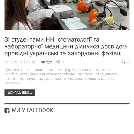
Зі студентами ННІ стоматології та
лабораторної медицини ділилися досвідом
провідні українські та закордонні фахівці
31.10.2025 | 09:56
277
0
0
Зустрічі з фахівцями сприяють формуванню у студентів
глобального бачення стоматологічної професії, стимулюють
інтерес до наукових досліджень і вдосконалюють клінічні
навички.
ДОКЛАДНІШЕ...
МИ У FACEBOOK