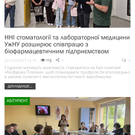
ННІ стоматології та лабораторної медицини
УжНУ розширює співпрацю з
біофармацевтичним підприємством
30.07.2026 | 13:19
113
0
0
Студенти матимуть можливість стажуватися на базі компанії
«Біофарма Плазма», щоб опановувати професію безпосередньо
в умовах сучасного високотехнологічного виробництва
ДОКЛАДНІШЕ...
АБІТУРІЄНТ