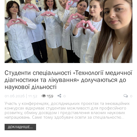
Студенти спеціальності «Технології медичної
діагностики та лікування» долучаються до
наукової дільності
01.06.2026 | 11:52
159
0
0
Участь у конференціях, дослідницьких проєктах та інноваційних
конкурсах відкриває студентам можливості для професійного
розвитку, обміну досвідом і представлення власних наукових
напрацювань. Саме тому здобувачі освіти за спеціальностю…
ДОКЛАДНІШЕ...