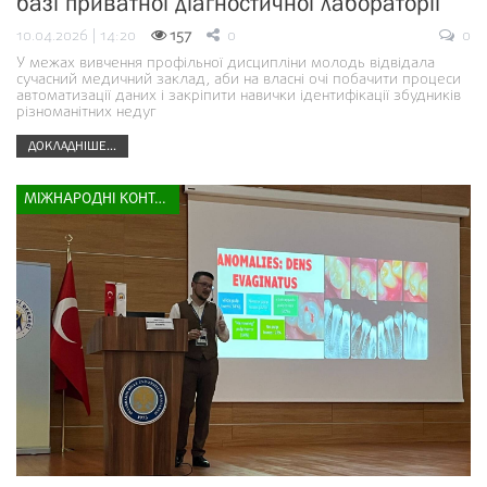
базі приватної діагностичної лабораторії
10.04.2026 | 14:20
157
0
0
У межах вивчення профільної дисципліни молодь відвідала
сучасний медичний заклад, аби на власні очі побачити процеси
автоматизації даних і закріпити навички ідентифікації збудників
різноманітних недуг
ДОКЛАДНІШЕ...
МІЖНАРОДНІ КОНТАКТИ