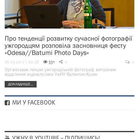
Про тенденції розвитку сучасної фотографії
ужгородцям розповіла засновниця фесту
«Odesa//Batumi Photo Days»
26.03.2017 | 09:38
331
0
0
Організував лекцію ужгородський фотограф, випускник
відділення журналістики УжНУ Валентин Кузан
ДОКЛАДНІШЕ...
МИ У FACEBOOK
УЖНУ В YOUTUBE – ПІДПИШИСЬ!