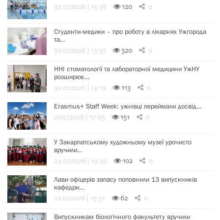
30.07.2026 | 15:38
120
0
Студенти-медики – про роботу в лікарнях Ужгорода
та…
30.07.2026 | 13:37
320
0
ННІ стоматології та лабораторної медицини УжНУ
розширює…
30.07.2026 | 13:19
113
0
Erasmus+ Staff Week: ужнівці переймали досвід…
27.07.2026 | 17:03
151
0
У Закарпатському художньому музеї урочисто
вручили…
24.07.2026 | 10:39
102
0
Лави офіцерів запасу поповнили 13 випускників
кафедри…
22.07.2026 | 15:51
62
0
Випускникам біологічного факультету вручили