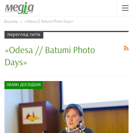
Додому
«Odesa // Batumi Photo Days»
перегляд теґів
«Odesa // Batumi Photo
Days»
ОБМІН ДОСВІДОМ