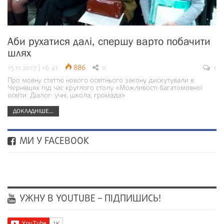
Аби рухатися далі, спершу варто побачити
шлях
15.11.2017 | 16:41
886
0
1
Про мовну статтю нового освітнього закону дискутували в
Чернівцях під час круглого столу «Можливості багатомовної
освіти. Діалог: учні, школа, громада»
ДОКЛАДНІШЕ...
МИ У FACEBOOK
УЖНУ В YOUTUBE – ПІДПИШИСЬ!