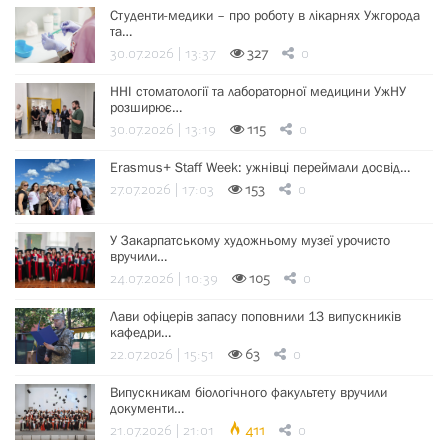
Студенти-медики – про роботу в лікарнях Ужгорода
та…
30.07.2026 | 13:37
327
0
ННІ стоматології та лабораторної медицини УжНУ
розширює…
30.07.2026 | 13:19
115
0
Erasmus+ Staff Week: ужнівці переймали досвід…
27.07.2026 | 17:03
153
0
У Закарпатському художньому музеї урочисто
вручили…
24.07.2026 | 10:39
105
0
Лави офіцерів запасу поповнили 13 випускників
кафедри…
22.07.2026 | 15:51
63
0
Випускникам біологічного факультету вручили
документи…
21.07.2026 | 21:01
411
0