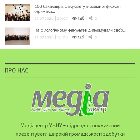
106 бакалаврів факультету іноземної філології
отримали…
21.07.2026 | 20:07
148
0
На філологічному факультеті дипломували своїх…
21.07.2026 | 14:06
126
0
ПРО НАС
Медіацентр УжНУ – підрозділ, покликаний
презентувати широкій громадськості здобутки