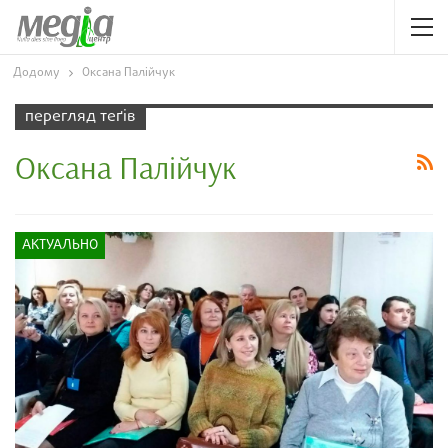
Додому
Оксана Палійчук
перегляд теґів
Оксана Палійчук
АКТУАЛЬНО