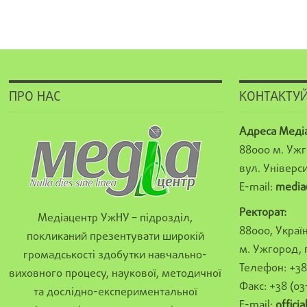
ПРО НАС
КОНТАКТУЙ
Адреса Меді
88000 м. Ужг
вул. Універси
E-mail:
media
Ректорат:
Медіацентр УжНУ – підрозділ,
88000, Україн
покликаний презентувати широкій
м. Ужгород, 
громадськості здобутки навчально-
Телефон: +38 
виховного процесу, наукової, методичної
Факс: +38 (03
та дослідно-експериментальної
E-mail:
offici