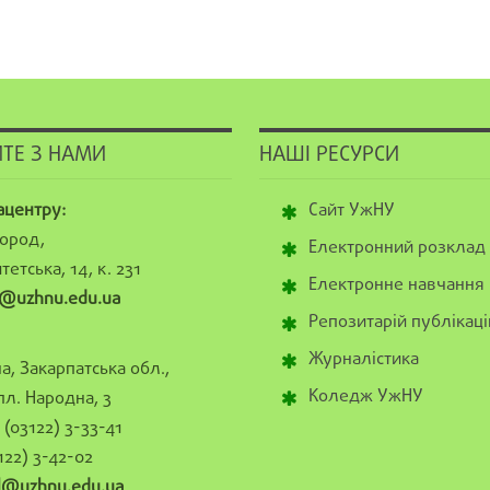
ТЕ З НАМИ
НАШІ РЕСУРСИ
ацентру:
Сайт УжНУ
ород,
Електронний розклад
тетська, 14, к. 231
Електронне навчання
@uzhnu.edu.ua
Репозитарій публікаці
Журналістика
а, Закарпатська обл.,
Коледж УжНУ
пл. Народна, 3
(03122) 3-33-41
122) 3-42-02
al@uzhnu.edu.ua