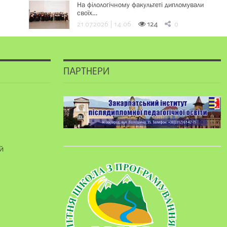
На філологічному факультеті дипломували
своїх…
21.07.2026 | 14:06
124
0
ПАРТНЕРИ
й