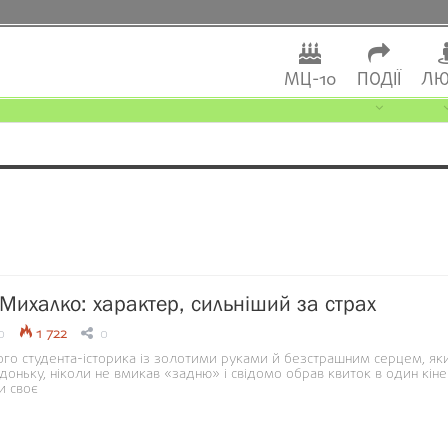
МЦ-10
ПОДІЇ
ЛЮ
Михалко: характер, сильніший за страх
0
1 722
0
ого студента-історика із золотими руками й безстрашним серцем, як
оньку, ніколи не вмикав «задню» і свідомо обрав квиток в один кіне
и своє