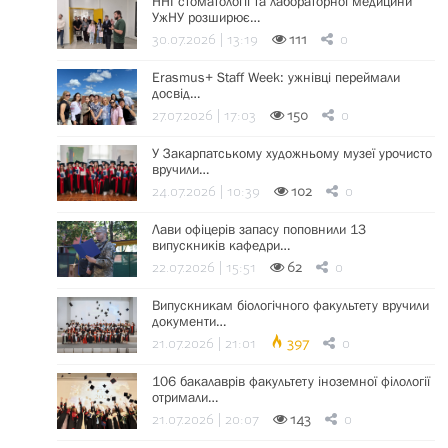
ННІ стоматології та лабораторної медицини
УжНУ розширює…
30.07.2026 | 13:19
111
0
Erasmus+ Staff Week: ужнівці переймали
досвід…
27.07.2026 | 17:03
150
0
У Закарпатському художньому музеї урочисто
вручили…
24.07.2026 | 10:39
102
0
Лави офіцерів запасу поповнили 13
випускників кафедри…
22.07.2026 | 15:51
62
0
Випускникам біологічного факультету вручили
документи…
21.07.2026 | 21:01
397
0
106 бакалаврів факультету іноземної філології
отримали…
21.07.2026 | 20:07
143
0