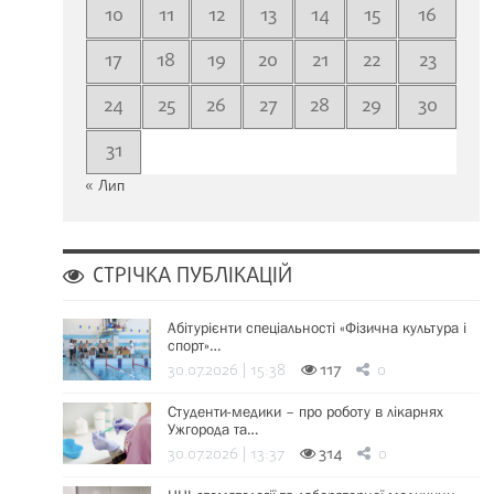
10
11
12
13
14
15
16
17
18
19
20
21
22
23
24
25
26
27
28
29
30
31
« Лип
СТРІЧКА ПУБЛІКАЦІЙ
Абітурієнти спеціальності «Фізична культура і
спорт»…
30.07.2026 | 15:38
117
0
Студенти-медики – про роботу в лікарнях
Ужгорода та…
30.07.2026 | 13:37
314
0