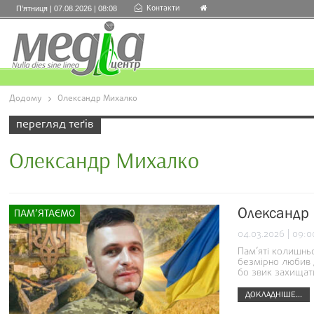
Контакти
П’ятниця | 07.08.2026 | 08:08
Додому
Олександр Михалко
перегляд теґів
Олександр Михалко
Олександр 
ПАМ’ЯТАЄМО
04.03.2026 | 09:0
Пам’яті колишнь
безмірно любив д
бо звик захищат
ДОКЛАДНІШЕ...