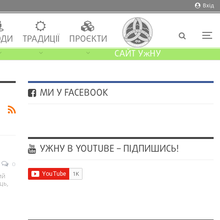
Вхід
ДИ
ТРАДИЦІЇ
ПРОЄКТИ
САЙТ УжНУ
МИ У FACEBOOK
УЖНУ В YOUTUBE – ПІДПИШИСЬ!
0
ий
ць,