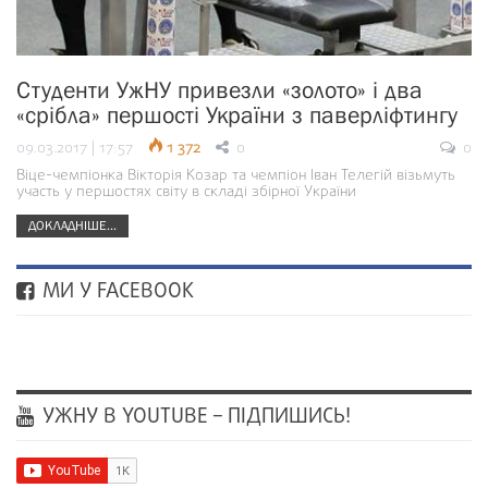
Студенти УжНУ привезли «золото» і два
«срібла» першості України з паверліфтингу
09.03.2017 | 17:57
1 372
0
0
Віце-чемпіонка Вікторія Козар та чемпіон Іван Телегій візьмуть
участь у першостях світу в складі збірної України
ДОКЛАДНІШЕ...
МИ У FACEBOOK
УЖНУ В YOUTUBE – ПІДПИШИСЬ!