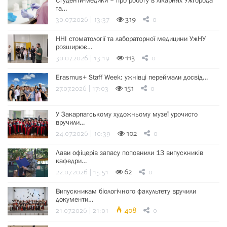
Студенти-медики – про роботу в лікарнях Ужгорода
та…
30.07.2026 | 13:37
319
0
ННІ стоматології та лабораторної медицини УжНУ
розширює…
30.07.2026 | 13:19
113
0
Erasmus+ Staff Week: ужнівці переймали досвід…
27.07.2026 | 17:03
151
0
У Закарпатському художньому музеї урочисто
вручили…
24.07.2026 | 10:39
102
0
Лави офіцерів запасу поповнили 13 випускників
кафедри…
22.07.2026 | 15:51
62
0
Випускникам біологічного факультету вручили
документи…
21.07.2026 | 21:01
408
0