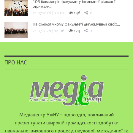
106 бакалаврів факультету іноземної філології
отримали…
21.07.2026 | 20:07
146
0
На філологічному факультеті дипломували своїх…
21.07.2026 | 14:06
124
0
ПРО НАС
Медіацентр УжНУ – підрозділ, покликаний
презентувати широкій громадськості здобутки
навчально-виховного процесу, наукової, методичної та