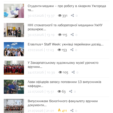
Студенти-медики – про роботу в лікарнях Ужгорода
та…
30.07.2026 | 13:37
331
0
ННІ стоматології та лабораторної медицини УжНУ
розширює…
30.07.2026 | 13:19
115
0
Erasmus+ Staff Week: ужнівці переймали досвід…
27.07.2026 | 17:03
153
0
У Закарпатському художньому музеї урочисто
вручили…
24.07.2026 | 10:39
105
0
Лави офіцерів запасу поповнили 13 випускників
кафедри…
22.07.2026 | 15:51
63
0
Випускникам біологічного факультету вручили
документи…
21.07.2026 | 21:01
411
0