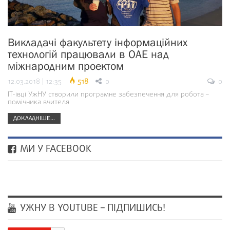
Викладачі факультету інформаційних
технологій працювали в ОАЕ над
міжнародним проектом
12.03.2018 | 12:35
518
0
0
ІТ-івці УжНУ створили програмне забезпечення для робота –
помічника вчителя
ДОКЛАДНІШЕ...
МИ У FACEBOOK
УЖНУ В YOUTUBE – ПІДПИШИСЬ!