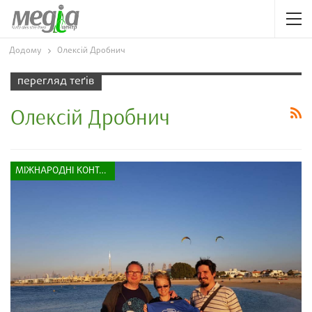
Додому
Олексій Дробнич
перегляд теґів
Олексій Дробнич
МІЖНАРОДНІ КОНТАКТИ