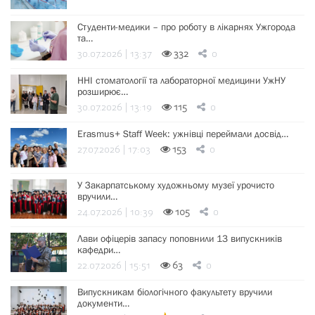
Студенти-медики – про роботу в лікарнях Ужгорода
та…
30.07.2026 | 13:37
332
0
ННІ стоматології та лабораторної медицини УжНУ
розширює…
30.07.2026 | 13:19
115
0
Erasmus+ Staff Week: ужнівці переймали досвід…
27.07.2026 | 17:03
153
0
У Закарпатському художньому музеї урочисто
вручили…
24.07.2026 | 10:39
105
0
Лави офіцерів запасу поповнили 13 випускників
кафедри…
22.07.2026 | 15:51
63
0
Випускникам біологічного факультету вручили
документи…