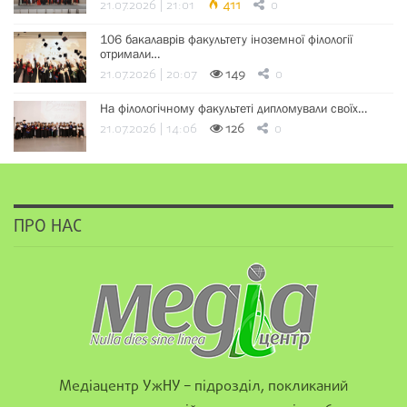
21.07.2026 | 21:01
411
0
106 бакалаврів факультету іноземної філології
отримали…
21.07.2026 | 20:07
149
0
На філологічному факультеті дипломували своїх…
21.07.2026 | 14:06
126
0
ПРО НАС
Медіацентр УжНУ – підрозділ, покликаний