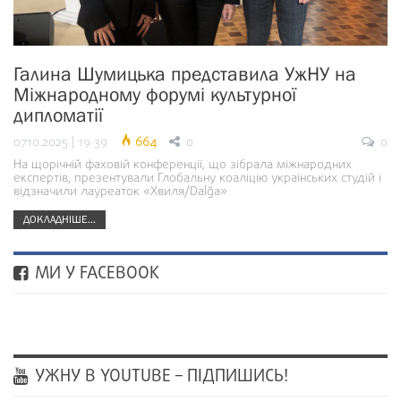
Галина Шумицька представила УжНУ на
Міжнародному форумі культурної
дипломатії
07.10.2025 | 19:39
664
0
0
На щорічній фаховій конференції, що зібрала міжнародних
експертів, презентували Глобальну коаліцію українських студій і
відзначили лауреаток «Хвиля/Dalğa»
ДОКЛАДНІШЕ...
МИ У FACEBOOK
УЖНУ В YOUTUBE – ПІДПИШИСЬ!