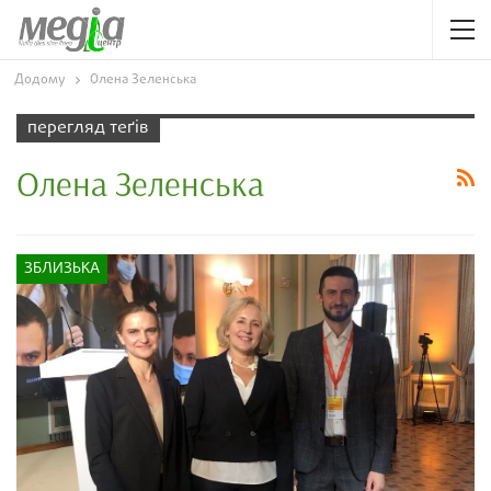
Додому
Олена Зеленська
перегляд теґів
Олена Зеленська
ЗБЛИЗЬКА