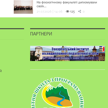
На філологічному факультеті дипломували
своїх…
21.07.2026 | 14:06
125
0
ПАРТНЕРИ
й