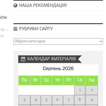
НАША РЕКОМЕНДАЦІЯ!
іти
РУБРИКИ САЙТУ
0
ься
Рубрики
сайту
КАЛЕНДАР МАТЕРІАЛІВ
Серпень 2026
Пн
Вт
Ср
Чт
Пт
Сб
Нд
1
2
3
4
5
6
7
8
9