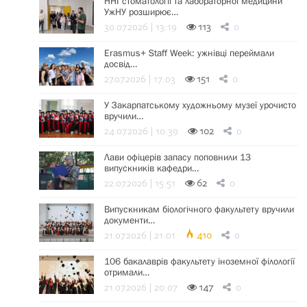
ННІ стоматології та лабораторної медицини
УжНУ розширює…
30.07.2026 | 13:19
113
0
Erasmus+ Staff Week: ужнівці переймали
досвід…
27.07.2026 | 17:03
151
0
У Закарпатському художньому музеї урочисто
вручили…
24.07.2026 | 10:39
102
0
Лави офіцерів запасу поповнили 13
випускників кафедри…
22.07.2026 | 15:51
62
0
Випускникам біологічного факультету вручили
документи…
21.07.2026 | 21:01
410
0
106 бакалаврів факультету іноземної філології
отримали…
21.07.2026 | 20:07
147
0