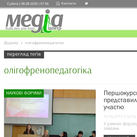
Контакти
Субота | 08.08.2026 | 07:56
Додому
олігофренопедагогіка
перегляд теґів
олігофренопедагогіка
Першокурсн
НАУКОВІ ФОРУМИ
представил
участю
15.05.2017 | 14:05
У рамках форуму 
завдань