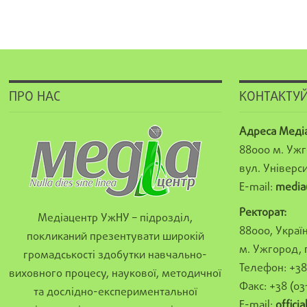
ПРО НАС
КОНТАКТУЙ
Адреса Меді
88000 м. Ужг
вул. Універси
E-mail:
media
Ректорат:
Медіацентр УжНУ – підрозділ,
88000, Україн
покликаний презентувати широкій
м. Ужгород, 
громадськості здобутки навчально-
Телефон: +38 
виховного процесу, наукової, методичної
Факс: +38 (03
та дослідно-експериментальної
E-mail:
offici