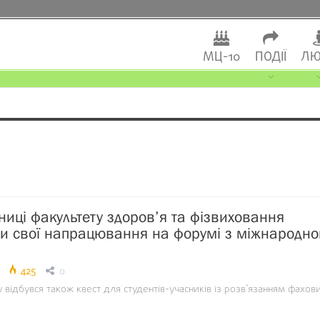
МЦ-10
ПОДІЇ
ЛЮ
иці факультету здоров’я та фізвиховання
и свої напрацювання на форумі з міжнародн
425
0
відбувся також квест для студентів-учасників із розв’язанням фахов