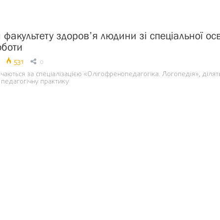
факультету здоров’я людини зі спеціальної осв
оботи
531
0
чаються за спеціалізацією «Олігофренопедагогіка. Логопедія», ділят
педагогічну практику