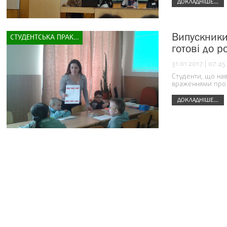
ДОКЛАДНІШЕ...
Випускники 
СТУДЕНТСЬКА ПРАКТИКА
готові до р
31.01.2017 | 07:45
Студенти, що нав
враженнями про 
ДОКЛАДНІШЕ...