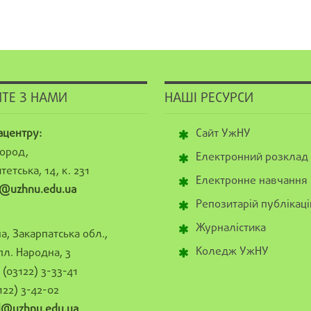
ТЕ З НАМИ
НАШІ РЕСУРСИ
ацентру:
Сайт УжНУ
ород,
Електронний розклад
тетська, 14, к. 231
Електронне навчання
@uzhnu.edu.ua
Репозитарій публікаці
Журналістика
а, Закарпатська обл.,
Коледж УжНУ
пл. Народна, 3
(03122) 3-33-41
122) 3-42-02
al@uzhnu.edu.ua