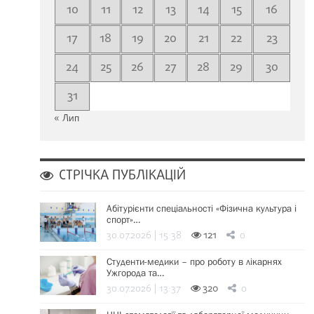
10
11
12
13
14
15
16
17
18
19
20
21
22
23
24
25
26
27
28
29
30
31
« Лип
СТРІЧКА ПУБЛІКАЦІЙ
Абітурієнти спеціальності «Фізична культура і
спорт»…
30.07.2026 | 15:38
121
0
Студенти-медики – про роботу в лікарнях
Ужгорода та…
30.07.2026 | 13:37
320
0