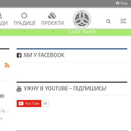
Вхід
ДИ
ТРАДИЦІЇ
ПРОЄКТИ
САЙТ УжНУ
МИ У FACEBOOK
УЖНУ В YOUTUBE – ПІДПИШИСЬ!
ою
0
их