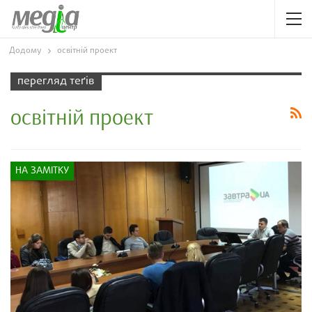
Додому
освітній проект
перегляд теґів
освітній проект
НА ЗАМІТКУ