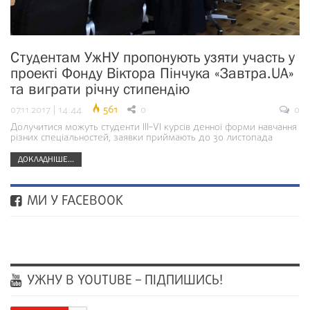
Студентам УжНУ пропонують узяти участь у
проекті Фонду Віктора Пінчука «Завтра.UA»
та виграти річну стипендію
07.11.2017 | 14:44
561
0
0
Долучитися можуть студенти ІІІ–VI курсів денної форми навчання
різних спеціальностей, заявки приймають до 30 листопада
ДОКЛАДНІШЕ...
МИ У FACEBOOK
УЖНУ В YOUTUBE – ПІДПИШИСЬ!