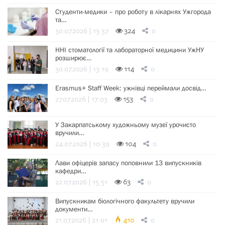
Студенти-медики – про роботу в лікарнях Ужгорода
та…
30.07.2026 | 13:37
324
0
ННІ стоматології та лабораторної медицини УжНУ
розширює…
30.07.2026 | 13:19
114
0
Erasmus+ Staff Week: ужнівці переймали досвід…
27.07.2026 | 17:03
153
0
У Закарпатському художньому музеї урочисто
вручили…
24.07.2026 | 10:39
104
0
Лави офіцерів запасу поповнили 13 випускників
кафедри…
22.07.2026 | 15:51
63
0
Випускникам біологічного факультету вручили
документи…
21.07.2026 | 21:01
410
0