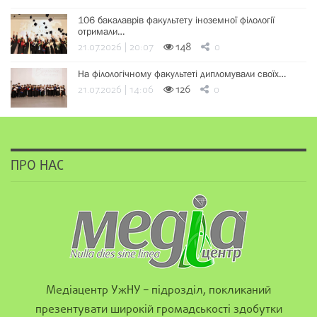
106 бакалаврів факультету іноземної філології
отримали…
21.07.2026 | 20:07
148
0
На філологічному факультеті дипломували своїх…
21.07.2026 | 14:06
126
0
ПРО НАС
Медіацентр УжНУ – підрозділ, покликаний
презентувати широкій громадськості здобутки