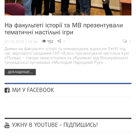
На факультеті історії та МВ презентували
тематичні настільні ігри
30.03.2025 | 14:34
152
0
0
Днями на факультеті історії та міжнародних відносин УжНУ під
час чергового засідання СНТ «Кліо» презентували настільні ігри
«Псевдо – створи свою історію» та «Криївка» від Всеукраїнської
громадської організації «Молодий Народний Рух».…
ДОКЛАДНІШЕ...
МИ У FACEBOOK
УЖНУ В YOUTUBE – ПІДПИШИСЬ!