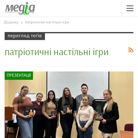
Додому
патріотичні настільні ігри
перегляд теґів
патріотичні настільні ігри
ПРЕЗЕНТАЦІЇ