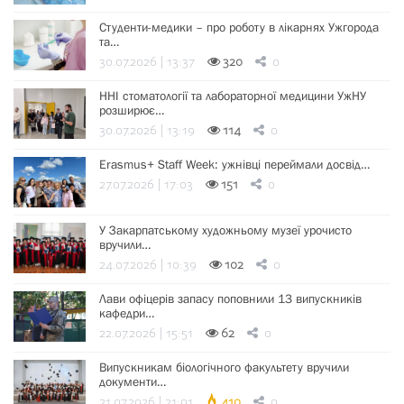
Студенти-медики – про роботу в лікарнях Ужгорода
та…
30.07.2026 | 13:37
320
0
ННІ стоматології та лабораторної медицини УжНУ
розширює…
30.07.2026 | 13:19
114
0
Erasmus+ Staff Week: ужнівці переймали досвід…
27.07.2026 | 17:03
151
0
У Закарпатському художньому музеї урочисто
вручили…
24.07.2026 | 10:39
102
0
Лави офіцерів запасу поповнили 13 випускників
кафедри…
22.07.2026 | 15:51
62
0
Випускникам біологічного факультету вручили
документи…
21.07.2026 | 21:01
410
0