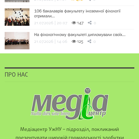
106 бакалаврів факультету іноземної філології
отримали…
21.07.2026 | 20:07
147
0
На філологічному факультеті дипломували своїх…
21.07.2026 | 14:06
125
0
ПРО НАС
Медіацентр УжНУ – підрозділ, покликаний
презентувати широкій громадськості здобутки