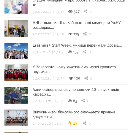
Студенти-медики – про роботу в лікарнях Ужгорода
та…
30.07.2026 | 13:37
327
0
ННІ стоматології та лабораторної медицини УжНУ
розширює…
30.07.2026 | 13:19
115
0
Erasmus+ Staff Week: ужнівці переймали досвід…
27.07.2026 | 17:03
153
0
У Закарпатському художньому музеї урочисто
вручили…
24.07.2026 | 10:39
105
0
Лави офіцерів запасу поповнили 13 випускників
кафедри…
22.07.2026 | 15:51
63
0
Випускникам біологічного факультету вручили
документи…
21.07.2026 | 21:01
411
0