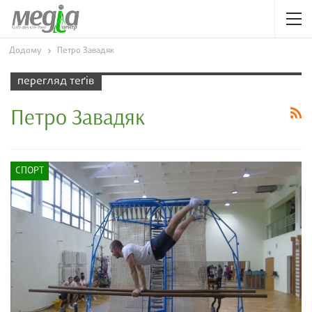
Додому
Петро Завадяк
перегляд теґів
Петро Завадяк
СПОРТ