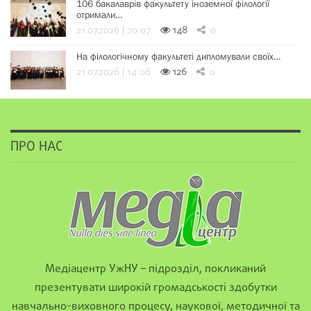
106 бакалаврів факультету іноземної філології
отримали…
21.07.2026 | 20:07
148
0
На філологічному факультеті дипломували своїх…
21.07.2026 | 14:06
126
0
ПРО НАС
Медіацентр УжНУ – підрозділ, покликаний
презентувати широкій громадськості здобутки
навчально-виховного процесу, наукової, методичної та