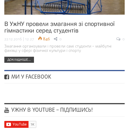
В УжНУ провели змагання зі спортивної
гімнастики серед студентів
22.12.2016 | 12:27
846
0
0
Змагання організували і провели самі студенти – майбутні
фахівці у сфері фізичної культури і спорту
ДОКЛАДНІШЕ...
МИ У FACEBOOK
УЖНУ В YOUTUBE – ПІДПИШИСЬ!