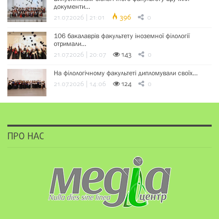
документи…
21.07.2026 | 21:01
396
0
106 бакалаврів факультету іноземної філології
отримали…
21.07.2026 | 20:07
143
0
На філологічному факультеті дипломували своїх…
21.07.2026 | 14:06
124
0
ПРО НАС