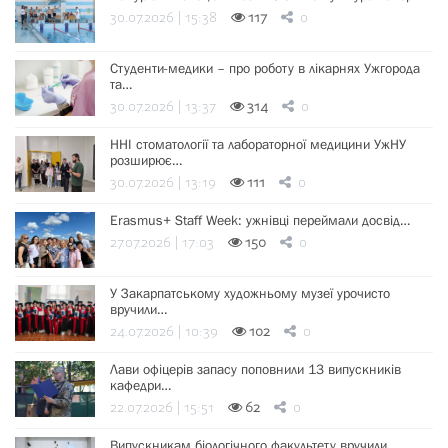
30.07.2026 | 15:38
117
0
Студенти-медики – про роботу в лікарнях Ужгорода
та…
30.07.2026 | 13:37
314
0
ННІ стоматології та лабораторної медицини УжНУ
розширює…
30.07.2026 | 13:19
111
0
Erasmus+ Staff Week: ужнівці переймали досвід…
27.07.2026 | 17:03
150
0
У Закарпатському художньому музеї урочисто
вручили…
24.07.2026 | 10:39
102
0
Лави офіцерів запасу поповнили 13 випускників
кафедри…
22.07.2026 | 15:51
62
0
Випускникам біологічного факультету вручили