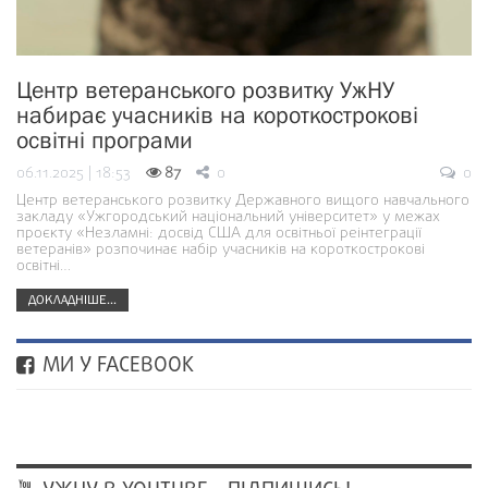
Центр ветеранського розвитку УжНУ
набирає учасників на короткострокові
освітні програми
06.11.2025 | 18:53
87
0
0
Центр ветеранського розвитку Державного вищого навчального
закладу «Ужгородський національний університет» у межах
проєкту «Незламні: досвід США для освітньої реінтеграції
ветеранів» розпочинає набір учасників на короткострокові
освітні…
ДОКЛАДНІШЕ...
МИ У FACEBOOK