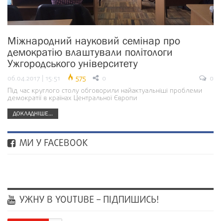
Міжнародний науковий семінар про
демократію влаштували політологи
Ужгородського університету
06.04.2017 | 15:51
575
0
0
Під час круглого столу обговорили найактуальніші проблеми
демократії в країнах Центральної Європи
ДОКЛАДНІШЕ...
МИ У FACEBOOK
УЖНУ В YOUTUBE – ПІДПИШИСЬ!