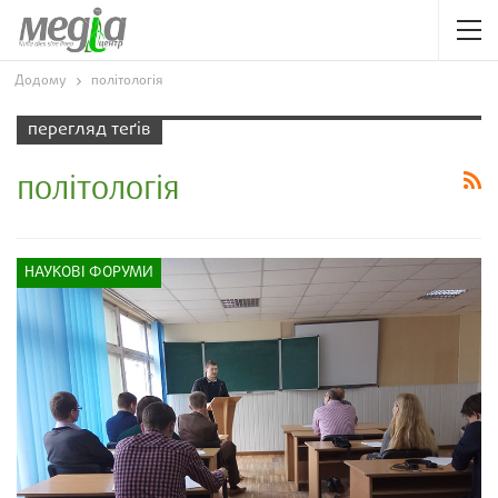
Додому
політологія
перегляд теґів
політологія
НАУКОВІ ФОРУМИ