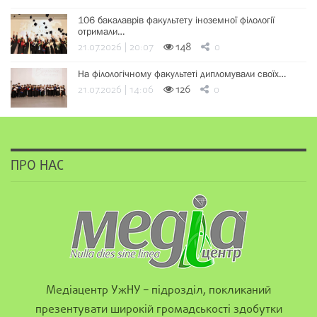
106 бакалаврів факультету іноземної філології
отримали…
21.07.2026 | 20:07
148
0
На філологічному факультеті дипломували своїх…
21.07.2026 | 14:06
126
0
ПРО НАС
Медіацентр УжНУ – підрозділ, покликаний
презентувати широкій громадськості здобутки