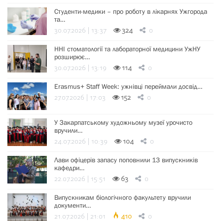
Студенти-медики – про роботу в лікарнях Ужгорода
та…
30.07.2026 | 13:37
324
0
ННІ стоматології та лабораторної медицини УжНУ
розширює…
30.07.2026 | 13:19
114
0
Erasmus+ Staff Week: ужнівці переймали досвід…
27.07.2026 | 17:03
152
0
У Закарпатському художньому музеї урочисто
вручили…
24.07.2026 | 10:39
104
0
Лави офіцерів запасу поповнили 13 випускників
кафедри…
22.07.2026 | 15:51
63
0
Випускникам біологічного факультету вручили
документи…
21.07.2026 | 21:01
410
0