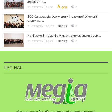
документи…
21.07.2026 | 21:01
409
0
106 бакалаврів факультету іноземної філології
отримали…
21.07.2026 | 20:07
147
0
На філологічному факультеті дипломували своїх…
21.07.2026 | 14:06
124
0
ПРО НАС