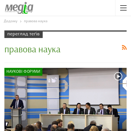
Додому
правова наука
перегляд теґів
правова наука
НАУКОВІ ФОРУМИ