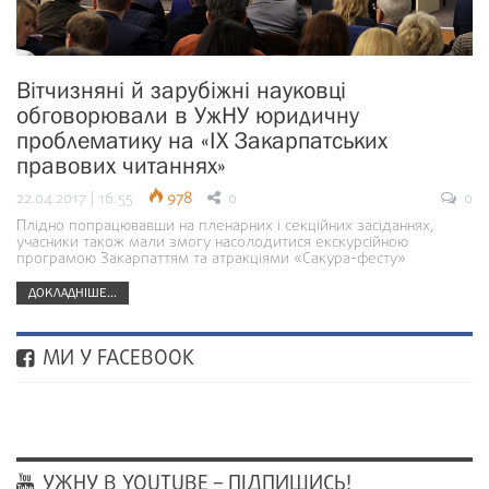
Вітчизняні й зарубіжні науковці
обговорювали в УжНУ юридичну
проблематику на «ІХ Закарпатських
правових читаннях»
22.04.2017 | 16:55
978
0
0
Плідно попрацювавши на пленарних і секційних засіданнях,
учасники також мали змогу насолодитися екскурсійною
програмою Закарпаттям та атракціями «Сакура-фесту»
ДОКЛАДНІШЕ...
МИ У FACEBOOK
УЖНУ В YOUTUBE – ПІДПИШИСЬ!