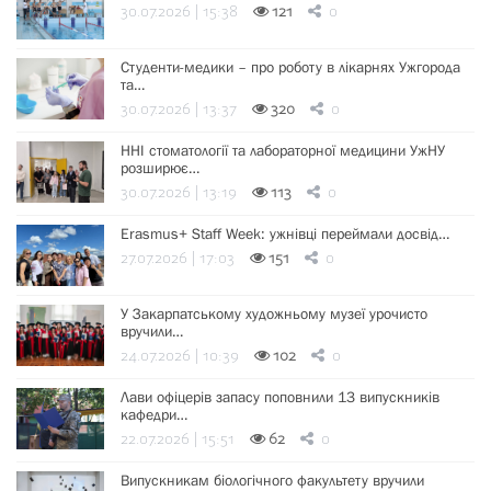
30.07.2026 | 15:38
121
0
Студенти-медики – про роботу в лікарнях Ужгорода
та…
30.07.2026 | 13:37
320
0
ННІ стоматології та лабораторної медицини УжНУ
розширює…
30.07.2026 | 13:19
113
0
Erasmus+ Staff Week: ужнівці переймали досвід…
27.07.2026 | 17:03
151
0
У Закарпатському художньому музеї урочисто
вручили…
24.07.2026 | 10:39
102
0
Лави офіцерів запасу поповнили 13 випускників
кафедри…
22.07.2026 | 15:51
62
0
Випускникам біологічного факультету вручили