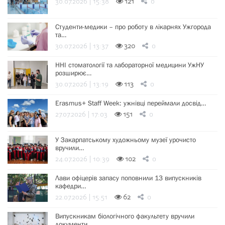
30.07.2026 | 15:38
121
0
Студенти-медики – про роботу в лікарнях Ужгорода
та…
30.07.2026 | 13:37
320
0
ННІ стоматології та лабораторної медицини УжНУ
розширює…
30.07.2026 | 13:19
113
0
Erasmus+ Staff Week: ужнівці переймали досвід…
27.07.2026 | 17:03
151
0
У Закарпатському художньому музеї урочисто
вручили…
24.07.2026 | 10:39
102
0
Лави офіцерів запасу поповнили 13 випускників
кафедри…
22.07.2026 | 15:51
62
0
Випускникам біологічного факультету вручили
документи…