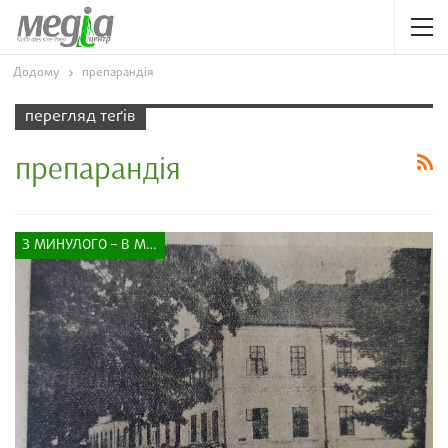
Додому
препарандія
перегляд теґів
препарандія
З МИНУЛОГО – В МАЙБУТНЄ