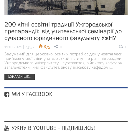
200-літні освітні традиції Ужгородської
препарандії: від учительської семінарії до
сучасного юридичного факультету УжНУ
11.10.2021 | 23:57
875
0
0
Задуманий для церковно-освітніх потреб осідок у новітні часи
приймав у свої стіни учительський інститут та різні підрозділи
Ужгородського університету – гуртожиток, військову кафедру,
загальнотехнічний факультет, знову військову кафедру і…
ДОКЛАДНІШЕ...
МИ У FACEBOOK
УЖНУ В YOUTUBE – ПІДПИШИСЬ!