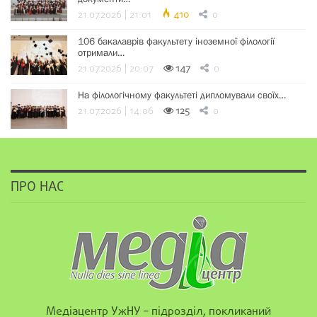
21.07.2026 | 21:01
410
0
106 бакалаврів факультету іноземної філології
отримали…
21.07.2026 | 20:07
147
0
На філологічному факультеті дипломували своїх…
21.07.2026 | 14:06
125
0
ПРО НАС
Медіацентр УжНУ – підрозділ, покликаний