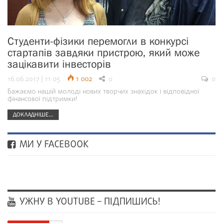
Студенти-фізики перемогли в конкурсі
стартапів завдяки пристрою, який може
зацікавити інвесторів
16.06.2017 | 11:05
1 002
0
0
Бажаємо нашій молоді нових творчих знахідок і відповідної
фінансової підтримки!
ДОКЛАДНІШЕ...
МИ У FACEBOOK
УЖНУ В YOUTUBE – ПІДПИШИСЬ!