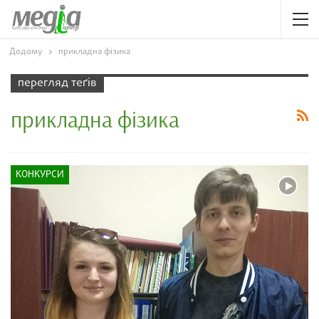
Додому
прикладна фізика
перегляд теґів
прикладна фізика
КОНКУРСИ