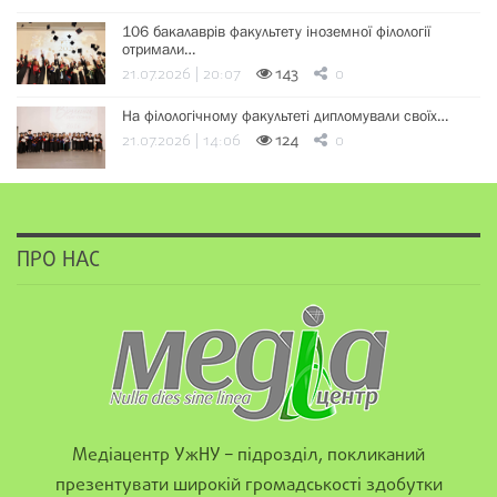
106 бакалаврів факультету іноземної філології
отримали…
21.07.2026 | 20:07
143
0
На філологічному факультеті дипломували своїх…
21.07.2026 | 14:06
124
0
ПРО НАС
Медіацентр УжНУ – підрозділ, покликаний
презентувати широкій громадськості здобутки