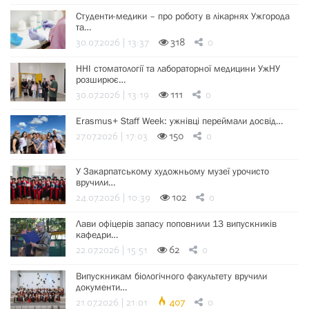
Студенти-медики – про роботу в лікарнях Ужгорода
та…
30.07.2026 | 13:37
318
0
ННІ стоматології та лабораторної медицини УжНУ
розширює…
30.07.2026 | 13:19
111
0
Erasmus+ Staff Week: ужнівці переймали досвід…
27.07.2026 | 17:03
150
0
У Закарпатському художньому музеї урочисто
вручили…
24.07.2026 | 10:39
102
0
Лави офіцерів запасу поповнили 13 випускників
кафедри…
22.07.2026 | 15:51
62
0
Випускникам біологічного факультету вручили
документи…
21.07.2026 | 21:01
407
0