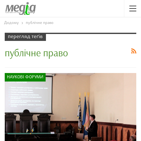
Додому
публічне право
перегляд теґів
публічне право
НАУКОВІ ФОРУМИ