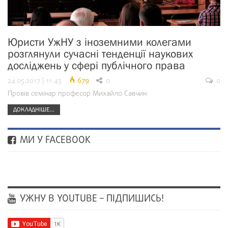
Юристи УжНУ з іноземними колегами
розглянули сучасні тенденції наукових
досліджень у сфері публічного права
24.05.2017 | 11:43
679
0
0
Провів семінар професор Михайло Савчин
ДОКЛАДНІШЕ...
МИ У FACEBOOK
УЖНУ В YOUTUBE – ПІДПИШИСЬ!