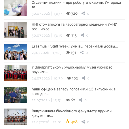
Студенти-медики – про роботу в лікарнях Ужгорода
та…
30.07.2026 | 13:37
320
0
ННІ стоматології та лабораторної медицини УжНУ
розширює…
30.07.2026 | 13:19
113
0
Erasmus+ Staff Week: ужнівці переймали досвід…
27.07.2026 | 17:03
151
0
У Закарпатському художньому музеї урочисто
вручили…
24.07.2026 | 10:39
102
0
Лави офіцерів запасу поповнили 13 випускників
кафедри…
22.07.2026 | 15:51
62
0
Випускникам біологічного факультету вручили
документи…
21.07.2026 | 21:01
408
0