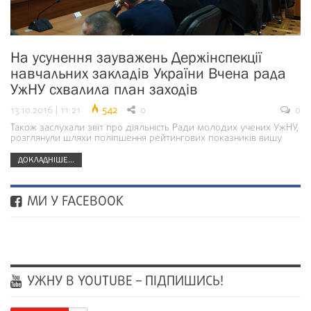
На усунення зауважень Держінспекції
навчальних закладів України Вчена рада
УжНУ схвалила план заходів
13.10.2016 | 11:21
542
0
0
Також заслухали звіт про діяльність Ради молодих учених УжНУ,
розглянули шляхи поліпшення рейтингових показників вишу
ДОКЛАДНІШЕ...
МИ У FACEBOOK
УЖНУ В YOUTUBE – ПІДПИШИСЬ!