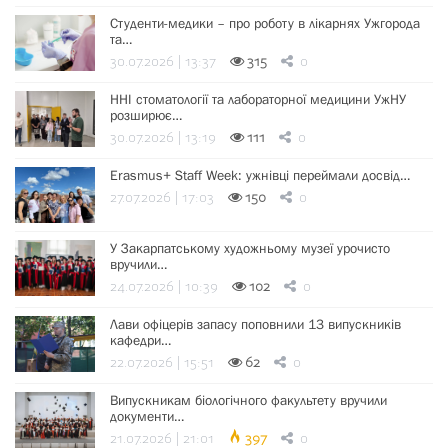
Студенти-медики – про роботу в лікарнях Ужгорода
та…
30.07.2026 | 13:37
315
0
ННІ стоматології та лабораторної медицини УжНУ
розширює…
30.07.2026 | 13:19
111
0
Erasmus+ Staff Week: ужнівці переймали досвід…
27.07.2026 | 17:03
150
0
У Закарпатському художньому музеї урочисто
вручили…
24.07.2026 | 10:39
102
0
Лави офіцерів запасу поповнили 13 випускників
кафедри…
22.07.2026 | 15:51
62
0
Випускникам біологічного факультету вручили
документи…
21.07.2026 | 21:01
397
0