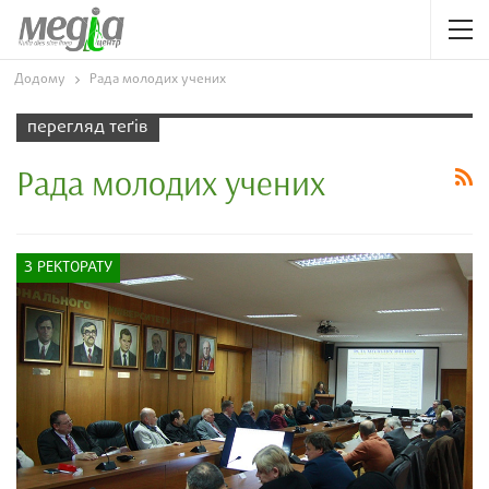
Додому
Рада молодих учених
перегляд теґів
Рада молодих учених
З РЕКТОРАТУ