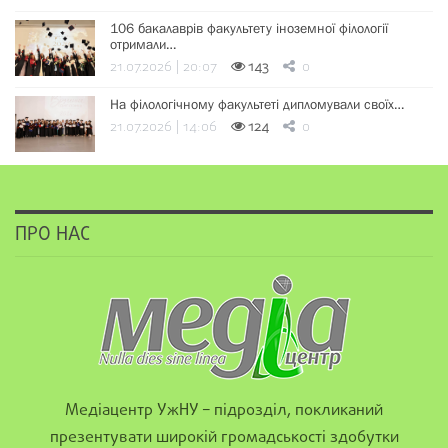
106 бакалаврів факультету іноземної філології
отримали…
21.07.2026 | 20:07
143
0
На філологічному факультеті дипломували своїх…
21.07.2026 | 14:06
124
0
ПРО НАС
Медіацентр УжНУ – підрозділ, покликаний
презентувати широкій громадськості здобутки