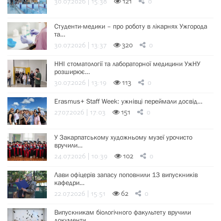
30.07.2026 | 15:38
121
0
Студенти-медики – про роботу в лікарнях Ужгорода
та…
30.07.2026 | 13:37
320
0
ННІ стоматології та лабораторної медицини УжНУ
розширює…
30.07.2026 | 13:19
113
0
Erasmus+ Staff Week: ужнівці переймали досвід…
27.07.2026 | 17:03
151
0
У Закарпатському художньому музеї урочисто
вручили…
24.07.2026 | 10:39
102
0
Лави офіцерів запасу поповнили 13 випускників
кафедри…
22.07.2026 | 15:51
62
0
Випускникам біологічного факультету вручили
документи…