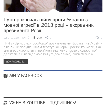
Путін розпочав війну проти України з
мовної агресії в 2013 році – ексрадник
президента Росії
22.05.2020 | 16:56
250
0
0
Нині вибір носіями російської мови вживання форми «на Україні»
є не лише порушенням літературної норми російської мови, яка
вимагає використання прийменника «в» з назвою суверенної
держави, а й несвідомою (чи усвідомленою) лінгвістичною…
ДОКЛАДНІШЕ...
МИ У FACEBOOK
УЖНУ В YOUTUBE – ПІДПИШИСЬ!