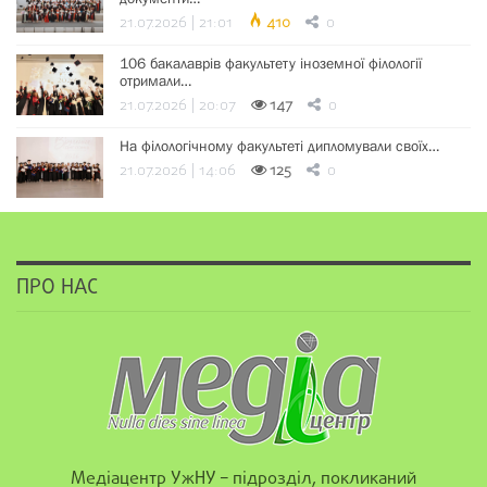
21.07.2026 | 21:01
410
0
106 бакалаврів факультету іноземної філології
отримали…
21.07.2026 | 20:07
147
0
На філологічному факультеті дипломували своїх…
21.07.2026 | 14:06
125
0
ПРО НАС
Медіацентр УжНУ – підрозділ, покликаний