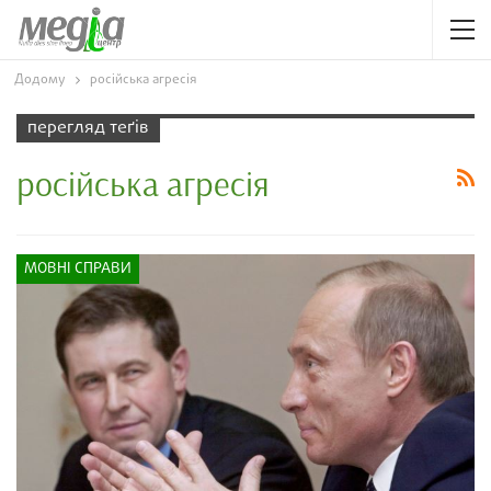
Додому
російська агресія
перегляд теґів
російська агресія
МОВНІ СПРАВИ