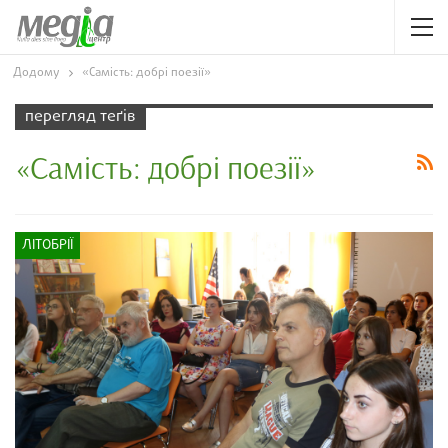
Додому
«Самість: добрі поезії»
перегляд теґів
«Самість: добрі поезії»
ЛІТОБРІЇ