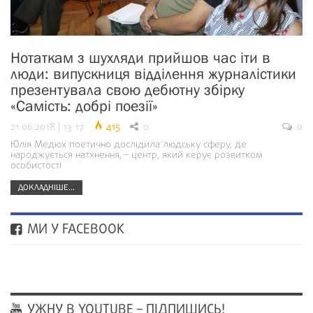
Нотаткам з шухляди прийшов час іти в
люди: випускниця відділення журналістики
презентувала свою дебютну збірку
«Самість: добрі поезії»
21.06.2018 | 13:17
415
0
0
Юлія Медюх поетично дослідила людську сферу, де
народжується натхнення, – центр, який керує розвитком
особистості
ДОКЛАДНІШЕ...
МИ У FACEBOOK
УЖНУ В YOUTUBE – ПІДПИШИСЬ!