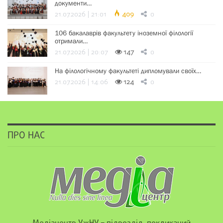
документи…
21.07.2026 | 21:01
409
0
106 бакалаврів факультету іноземної філології
отримали…
21.07.2026 | 20:07
147
0
На філологічному факультеті дипломували своїх…
21.07.2026 | 14:06
124
0
ПРО НАС