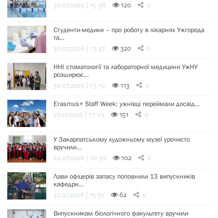
30.07.2026 | 15:38
120
0
Студенти-медики – про роботу в лікарнях Ужгорода
та…
30.07.2026 | 13:37
320
0
ННІ стоматології та лабораторної медицини УжНУ
розширює…
30.07.2026 | 13:19
113
0
Erasmus+ Staff Week: ужнівці переймали досвід…
27.07.2026 | 17:03
151
0
У Закарпатському художньому музеї урочисто
вручили…
24.07.2026 | 10:39
102
0
Лави офіцерів запасу поповнили 13 випускників
кафедри…
22.07.2026 | 15:51
62
0
Випускникам біологічного факультету вручили