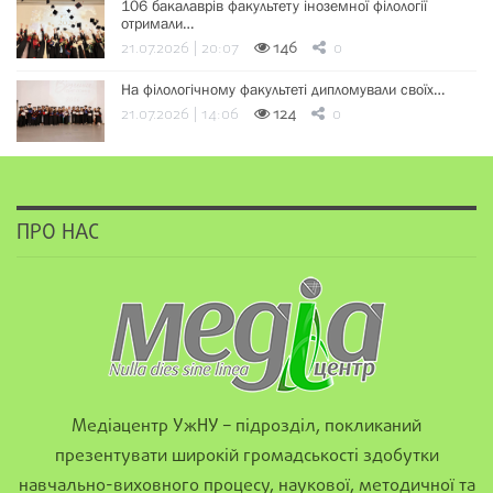
106 бакалаврів факультету іноземної філології
отримали…
21.07.2026 | 20:07
146
0
На філологічному факультеті дипломували своїх…
21.07.2026 | 14:06
124
0
ПРО НАС
Медіацентр УжНУ – підрозділ, покликаний
презентувати широкій громадськості здобутки
навчально-виховного процесу, наукової, методичної та