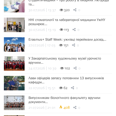
Студенти-медики – про роботу в лікарнях Ужгорода
та…
30.07.2026 | 13:37
320
0
ННІ стоматології та лабораторної медицини УжНУ
розширює…
30.07.2026 | 13:19
113
0
Erasmus+ Staff Week: ужнівці переймали досвід…
27.07.2026 | 17:03
151
0
У Закарпатському художньому музеї урочисто
вручили…
24.07.2026 | 10:39
102
0
Лави офіцерів запасу поповнили 13 випускників
кафедри…
22.07.2026 | 15:51
62
0
Випускникам біологічного факультету вручили
документи…
21.07.2026 | 21:01
408
0