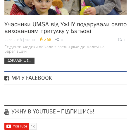
Учасники UMSA від УжНУ подарували свято
вихованцям притулку у Батьові
22.11.2016 | 10:00
468
0
0
Студенти-медики поїхали з гостинцями до малечі на
Берегівщині
ДОКЛАДНІШЕ...
МИ У FACEBOOK
УЖНУ В YOUTUBE – ПІДПИШИСЬ!