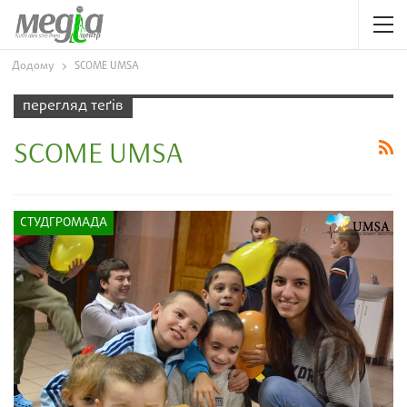
Додому
SCOME UMSA
перегляд теґів
SCOME UMSA
СТУДГРОМАДА