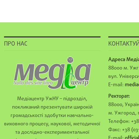
ПРО НАС
КОНТАКТУЙ
Адреса Меді
88000 м. Ужг
вул. Універси
E-mail:
media
Ректорат:
Медіацентр УжНУ – підрозділ,
88000, Україн
покликаний презентувати широкій
м. Ужгород, 
громадськості здобутки навчально-
Телефон: +38 
виховного процесу, наукової, методичної
Факс: +38 (03
та дослідно-експериментальної
E-mail:
offici