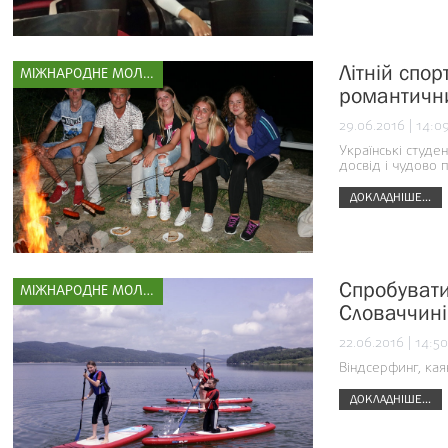
Літній спо
МІЖНАРОДНЕ МОЛОДІЖНЕ СПОРТИВНЕ ПАРТНЕРСТВО
романтичн
29.06.2016 | 14:0
Українські студе
досвід і чудово
ДОКЛАДНІШЕ...
Спробувати 
МІЖНАРОДНЕ МОЛОДІЖНЕ СПОРТИВНЕ ПАРТНЕРСТВО
Словаччині
22.06.2016 | 14:50
Віндсерфинг, кая
ДОКЛАДНІШЕ...