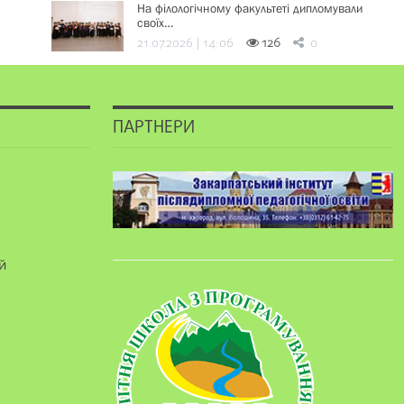
На філологічному факультеті дипломували
своїх…
21.07.2026 | 14:06
126
0
ПАРТНЕРИ
й