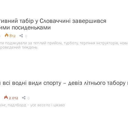
ртивний табір у Словаччині завершився
ими посиденьками
9
812
0
нти подякували за теплий прийом, турботу, терпіння інструкторів, нов
 проведений тиждень
всі водні види спорту – девіз літнього табору 
2 012
0
кінг, падлборд – усе весело і цікаво