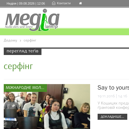
Контакти
Неділя | 09.08.2026 | 12:06
Додому
серфінг
перегляд теґів
серфінг
Say to your
МІЖНАРОДНЕ МОЛОДІЖНЕ СПОРТИВНЕ ПАРТНЕРСТВО
19.11.2016 | 14:16
У Кошицях предст
ґрантовій конфе
ДОКЛАДНІШЕ...