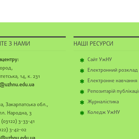
ТЕ З НАМИ
НАШІ РЕСУРСИ
ацентру:
Сайт УжНУ
ород,
Електронний розклад
тетська, 14, к. 231
Електронне навчання
@uzhnu.edu.ua
Репозитарій публікаці
Журналістика
а, Закарпатська обл.,
Коледж УжНУ
пл. Народна, 3
(03122) 3-33-41
122) 3-42-02
al@uzhnu.edu.ua