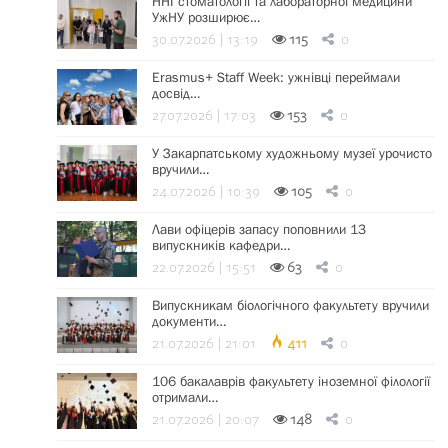
ННІ стоматології та лабораторної медицини
УжНУ розширює…
30.07.2026 | 13:19
115
0
Erasmus+ Staff Week: ужнівці переймали
досвід…
27.07.2026 | 17:03
153
0
У Закарпатському художньому музеї урочисто
вручили…
24.07.2026 | 10:39
105
0
Лави офіцерів запасу поповнили 13
випускників кафедри…
22.07.2026 | 15:51
63
0
Випускникам біологічного факультету вручили
документи…
21.07.2026 | 21:01
411
0
106 бакалаврів факультету іноземної філології
отримали…
21.07.2026 | 20:07
148
0