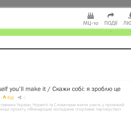
МЦ-10
ПОДІЇ
ЛЮ
self you’ll make it / Скажи собі: я зроблю це
635
0
авники України, Норвегії та Словаччини взяли участь у проміжній
ренції проекту «Міжнародне молодіжне спортивне партнерство»