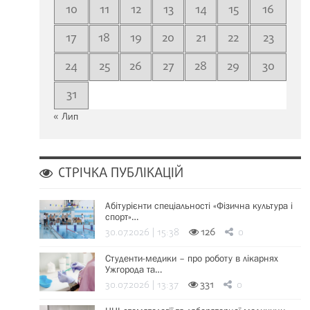
10
11
12
13
14
15
16
17
18
19
20
21
22
23
24
25
26
27
28
29
30
31
« Лип
СТРІЧКА ПУБЛІКАЦІЙ
Абітурієнти спеціальності «Фізична культура і
спорт»…
30.07.2026 | 15:38
126
0
Студенти-медики – про роботу в лікарнях
Ужгорода та…
30.07.2026 | 13:37
331
0