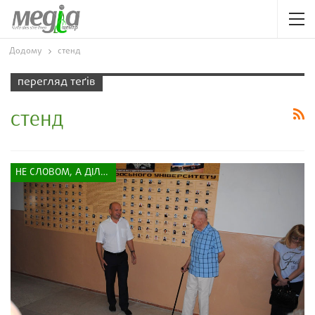
Додому
стенд
перегляд теґів
стенд
НЕ СЛОВОМ, А ДІЛОМ