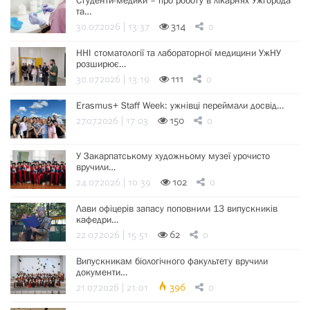
Студенти-медики – про роботу в лікарнях Ужгорода
та…
30.07.2026 | 13:37
314
0
ННІ стоматології та лабораторної медицини УжНУ
розширює…
30.07.2026 | 13:19
111
0
Erasmus+ Staff Week: ужнівці переймали досвід…
27.07.2026 | 17:03
150
0
У Закарпатському художньому музеї урочисто
вручили…
24.07.2026 | 10:39
102
0
Лави офіцерів запасу поповнили 13 випускників
кафедри…
22.07.2026 | 15:51
62
0
Випускникам біологічного факультету вручили
документи…
21.07.2026 | 21:01
396
0