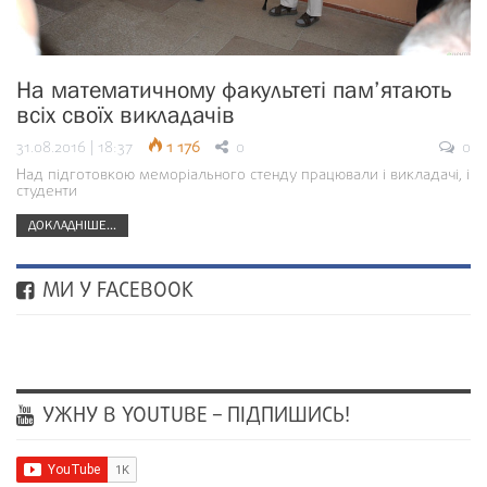
На математичному факультеті пам’ятають
всіх своїх викладачів
31.08.2016 | 18:37
1 176
0
0
Над підготовкою меморіального стенду працювали і викладачі, і
студенти
ДОКЛАДНІШЕ...
МИ У FACEBOOK
УЖНУ В YOUTUBE – ПІДПИШИСЬ!