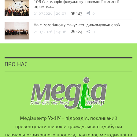
106 бакалаврів факультету іноземної філології
отримали…
21.07.2026 | 20:07
143
0
На філологічному факультеті дипломували своїх…
21.07.2026 | 14:06
124
0
ПРО НАС
Медіацентр УжНУ – підрозділ, покликаний
презентувати широкій громадськості здобутки
навчально-виховного процесу, наукової, методичної та