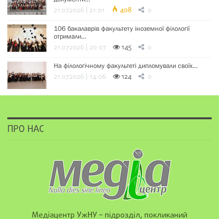
21.07.2026 | 21:01
408
0
106 бакалаврів факультету іноземної філології
отримали…
21.07.2026 | 20:07
145
0
На філологічному факультеті дипломували своїх…
21.07.2026 | 14:06
124
0
ПРО НАС
Медіацентр УжНУ – підрозділ, покликаний