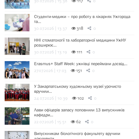
30.07.2026 | 15:38
117
0
Студенти-медики – про роботу в лікарнях Ужгорода
та…
30.07.2026 | 13:37
318
0
ННІ стоматології та лабораторної медицини УжНУ
розширює…
30.07.2026 | 13:19
111
0
Erasmus+ Staff Week: ужнівці переймали досвід…
27.07.2026 | 17:03
151
0
У Закарпатському художньому музеї урочисто
вручили…
24.07.2026 | 10:39
102
0
Лави офіцерів запасу поповнили 13 випускників
кафедри…
22.07.2026 | 15:51
62
0
Випускникам біологічного факультету вручили
документи…