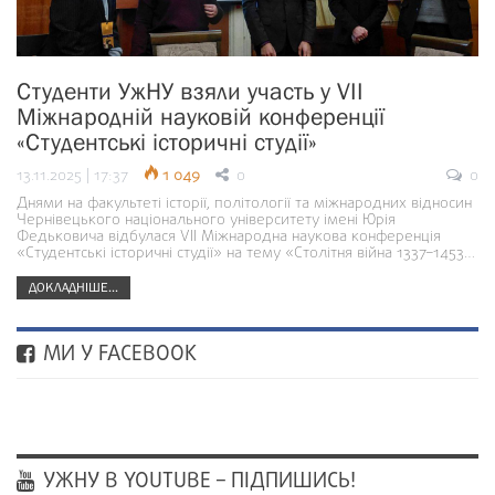
Студенти УжНУ взяли участь у VII
Міжнародній науковій конференції
«Студентські історичні студії»
13.11.2025 | 17:37
1 049
0
0
Днями на факультеті історії, політології та міжнародних відносин
Чернівецького національного університету імені Юрія
Федьковича відбулася VII Міжнародна наукова конференція
«Студентські історичні студії» на тему «Столітня війна 1337–1453…
ДОКЛАДНІШЕ...
МИ У FACEBOOK
УЖНУ В YOUTUBE – ПІДПИШИСЬ!