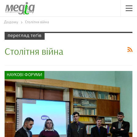
Додому
Столітня війна
перегляд теґів
Столітня війна
НАУКОВІ ФОРУМИ