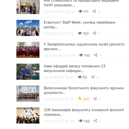
ННІ стоматології та лабораторної медицини
УжНУ розширює…
30.07.2026 | 13:19
111
0
Erasmus+ Staff Week: ужнівці переймали
досвід…
27.07.2026 | 17:03
150
0
У Закарпатському художньому музеї урочисто
вручили…
24.07.2026 | 10:39
102
0
Лави офіцерів запасу поповнили 13
випускників кафедри…
22.07.2026 | 15:51
62
0
Випускникам біологічного факультету вручили
документи…
21.07.2026 | 21:01
396
0
106 бакалаврів факультету іноземної філології
отримали…
21.07.2026 | 20:07
143
0