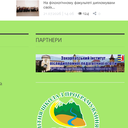
На філологічному факультеті дипломували
своїх…
21.07.2026 | 14:06
124
0
ПАРТНЕРИ
й