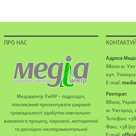
ПРО НАС
КОНТАКТУЙ
Адреса Меді
88000 м. Ужг
вул. Універси
E-mail:
media
Ректорат:
Медіацентр УжНУ – підрозділ,
88000, Україн
покликаний презентувати широкій
м. Ужгород, 
громадськості здобутки навчально-
Телефон: +38 
виховного процесу, наукової, методичної
Факс: +38 (03
та дослідно-експериментальної
E-mail:
offici