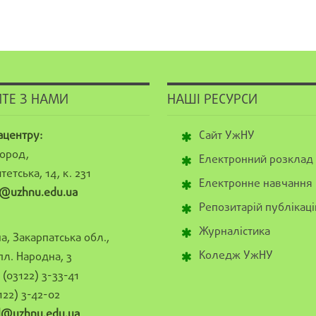
ТЕ З НАМИ
НАШІ РЕСУРСИ
ацентру:
Сайт УжНУ
ород,
Електронний розклад
тетська, 14, к. 231
Електронне навчання
@uzhnu.edu.ua
Репозитарій публікаці
Журналістика
а, Закарпатська обл.,
Коледж УжНУ
пл. Народна, 3
(03122) 3-33-41
122) 3-42-02
al@uzhnu.edu.ua