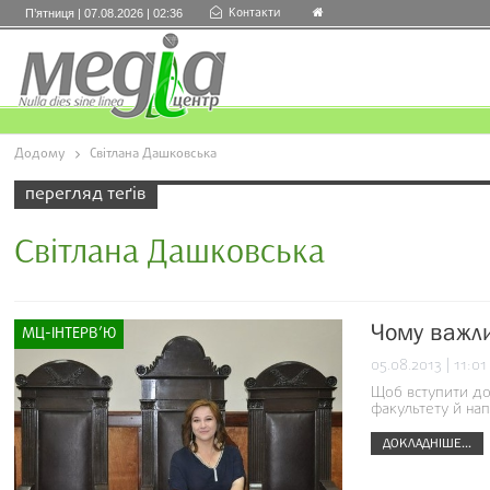
Контакти
П’ятниця | 07.08.2026 | 02:36
Додому
Світлана Дашковська
перегляд теґів
Світлана Дашковська
Чому важли
МЦ-ІНТЕРВ’Ю
05.08.2013 | 11:01
Щоб вступити до
факультету й нап
ДОКЛАДНІШЕ...