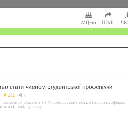
МЦ-10
ПОДІЇ
ЛЮ
во стати членом студентської профспілки
482
0
 профспілки студентів УжНУ, треба звернутися до голови профбюро
исати відповідну заяву