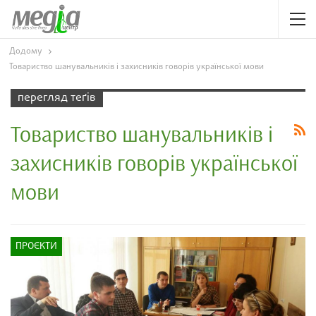
Додому
Товариство шанувальників і захисників говорів української мови
перегляд теґів
Товариство шанувальників і
захисників говорів української
мови
ПРОЄКТИ