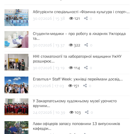
Абітурієнти спеціальності «Фізична культура і спорт»…
30.07.2026 | 15:38
121
0
Студенти-медики – про роботу в лікарнях Ужгорода
та…
30.07.2026 | 13:37
322
0
ННІ стоматології та лабораторної медицини УжНУ
розширює…
30.07.2026 | 13:19
114
0
Erasmus+ Staff Week: ужнівці переймали досвід…
27.07.2026 | 17:03
151
0
У Закарпатському художньому музеї урочисто
вручили…
24.07.2026 | 10:39
103
0
Лави офіцерів запасу поповнили 13 випускників
кафедри…