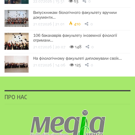
22.07.2026 | 15:51
63
0
Випускникам біологічного факультету вручили
документи…
21.07.2026 | 21:01
410
0
106 бакалаврів факультету іноземної філології
отримали…
21.07.2026 | 20:07
148
0
На філологічному факультеті дипломували своїх…
21.07.2026 | 14:06
125
0
ПРО НАС