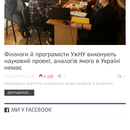
Філологи й програмісти УжНУ виконують
науковий проект, аналогів якого в Україні
немає
01.10.2017 | 15:00
2 236
0
0
Незабаром діалекти української мови оживуть в Інтернеті!
ДОКЛАДНІШЕ...
МИ У FACEBOOK