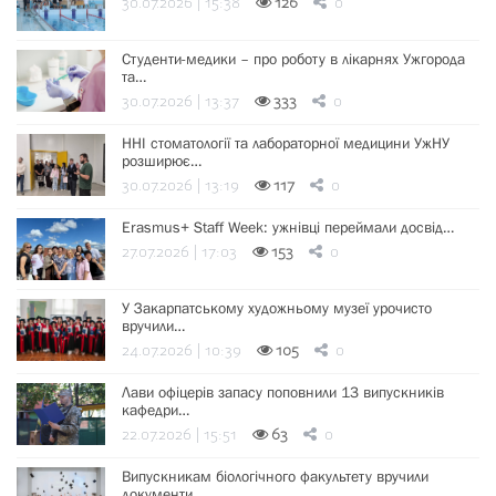
30.07.2026 | 15:38
126
0
Студенти-медики – про роботу в лікарнях Ужгорода
та…
30.07.2026 | 13:37
333
0
ННІ стоматології та лабораторної медицини УжНУ
розширює…
30.07.2026 | 13:19
117
0
Erasmus+ Staff Week: ужнівці переймали досвід…
27.07.2026 | 17:03
153
0
У Закарпатському художньому музеї урочисто
вручили…
24.07.2026 | 10:39
105
0
Лави офіцерів запасу поповнили 13 випускників
кафедри…
22.07.2026 | 15:51
63
0
Випускникам біологічного факультету вручили
документи…