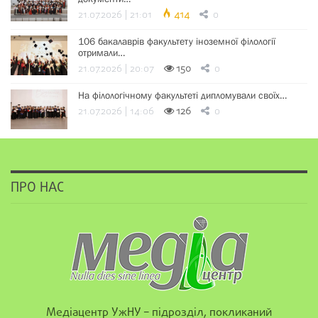
21.07.2026 | 21:01
414
0
106 бакалаврів факультету іноземної філології
отримали…
21.07.2026 | 20:07
150
0
На філологічному факультеті дипломували своїх…
21.07.2026 | 14:06
126
0
ПРО НАС
Медіацентр УжНУ – підрозділ, покликаний