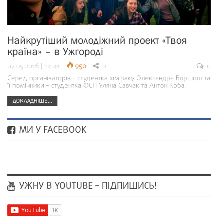
Найкрутіший молодіжний проект «Твоя
країна» – в Ужгороді
02.05.2016 | 14:41
950
0
0
Серед організаторів – студентка хімфаку Олександра Боршош та
її помічники – студентка ФСН Уляна Савчак та Антон Коба.
ДОКЛАДНІШЕ...
МИ У FACEBOOK
УЖНУ В YOUTUBE – ПІДПИШИСЬ!