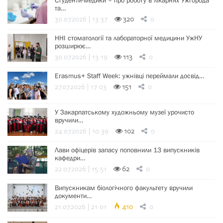
Студенти-медики – про роботу в лікарнях Ужгорода
та…
30.07.2026 | 13:37
320
0
ННІ стоматології та лабораторної медицини УжНУ
розширює…
30.07.2026 | 13:19
113
0
Erasmus+ Staff Week: ужнівці переймали досвід…
27.07.2026 | 17:03
151
0
У Закарпатському художньому музеї урочисто
вручили…
24.07.2026 | 10:39
102
0
Лави офіцерів запасу поповнили 13 випускників
кафедри…
22.07.2026 | 15:51
62
0
Випускникам біологічного факультету вручили
документи…
21.07.2026 | 21:01
410
0