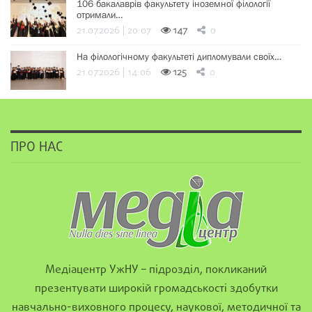
106 бакалаврів факультету іноземної філології
отримали…
21.07.2026 | 20:07
147
0
На філологічному факультеті дипломували своїх…
21.07.2026 | 14:06
125
0
ПРО НАС
Медіацентр УжНУ – підрозділ, покликаний
презентувати широкій громадськості здобутки
навчально-виховного процесу, наукової, методичної та