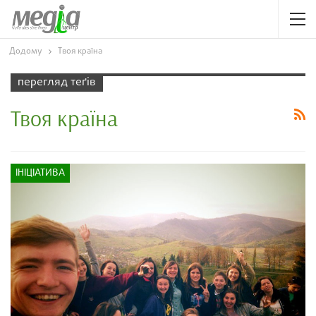
Додому
Твоя країна
перегляд теґів
Твоя країна
ІНІЦІАТИВА