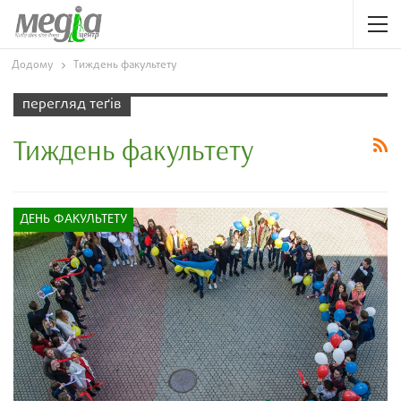
Додому
Тиждень факультету
перегляд теґів
Тиждень факультету
ДЕНЬ ФАКУЛЬТЕТУ