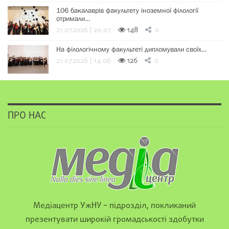
106 бакалаврів факультету іноземної філології
отримали…
21.07.2026 | 20:07
148
0
На філологічному факультеті дипломували своїх…
21.07.2026 | 14:06
126
0
ПРО НАС
Медіацентр УжНУ – підрозділ, покликаний
презентувати широкій громадськості здобутки