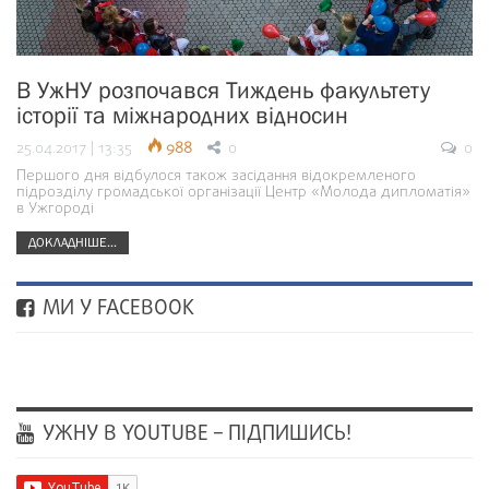
В УжНУ розпочався Тиждень факультету
історії та міжнародних відносин
25.04.2017 | 13:35
988
0
0
Першого дня відбулося також засідання відокремленого
підрозділу громадської організації Центр «Молода дипломатія»
в Ужгороді
ДОКЛАДНІШЕ...
МИ У FACEBOOK
УЖНУ В YOUTUBE – ПІДПИШИСЬ!