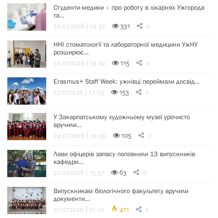
Студенти-медики – про роботу в лікарнях Ужгорода
та…
30.07.2026 | 13:37
331
0
ННІ стоматології та лабораторної медицини УжНУ
розширює…
30.07.2026 | 13:19
115
0
Erasmus+ Staff Week: ужнівці переймали досвід…
27.07.2026 | 17:03
153
0
У Закарпатському художньому музеї урочисто
вручили…
24.07.2026 | 10:39
105
0
Лави офіцерів запасу поповнили 13 випускників
кафедри…
22.07.2026 | 15:51
63
0
Випускникам біологічного факультету вручили
документи…
21.07.2026 | 21:01
411
0