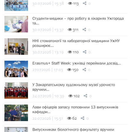
30.07.2026 | 15:38
113
0
Студенти-медики – про роботу в лікарнях Ужгорода
та…
30.07.2026 | 13:37
311
0
ННІ стоматології та лабораторної медицини УжНУ
розширює…
30.07.2026 | 13:19
110
0
Erasmus+ Staff Week: ужнівці переймали досвід…
27.07.2026 | 17:03
150
0
У Закарпатському художньому музеї урочисто
вручили…
24.07.2026 | 10:39
102
0
Лави офіцерів запасу поповнили 13 випускників
кафедри…
22.07.2026 | 15:51
62
0
Випускникам біологічного факультету вручили