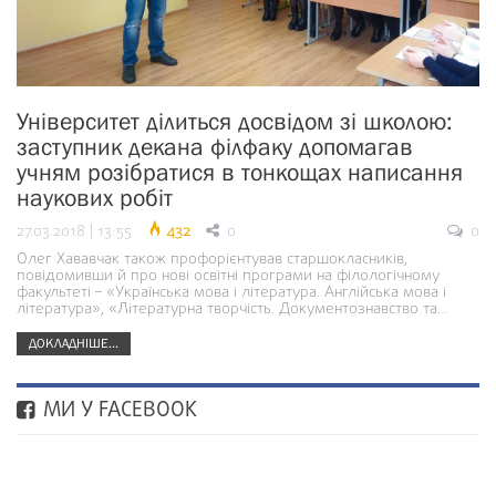
Університет ділиться досвідом зі школою:
заступник декана філфаку допомагав
учням розібратися в тонкощах написання
наукових робіт
27.03.2018 | 13:55
432
0
0
Олег Хававчак також профорієнтував старшокласників,
повідомивши й про нові освітні програми на філологічному
факультеті – «Українська мова і література. Англійська мова і
література», «Літературна творчість. Документознавство та…
ДОКЛАДНІШЕ...
МИ У FACEBOOK