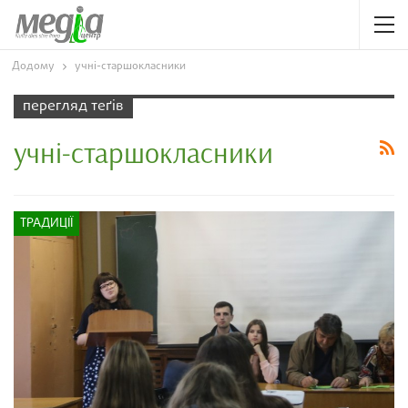
Додому
учні-старшокласники
перегляд теґів
учні-старшокласники
ТРАДИЦІЇ