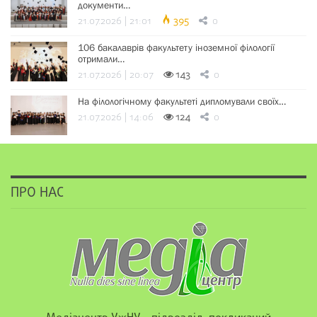
документи…
21.07.2026 | 21:01
395
0
106 бакалаврів факультету іноземної філології
отримали…
21.07.2026 | 20:07
143
0
На філологічному факультеті дипломували своїх…
21.07.2026 | 14:06
124
0
ПРО НАС