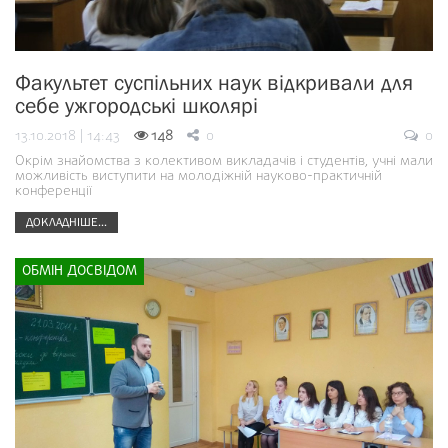
Факультет суспільних наук відкривали для
себе ужгородські школярі
13.10.2018 | 14:43
148
0
0
Окрім знайомства з колективом викладачів і студентів, учні мали
можливість виступити на молодіжній науково-практичній
конференції
ДОКЛАДНІШЕ...
ОБМІН ДОСВІДОМ