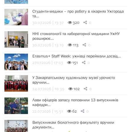
Студенти-медики – про роботу в лікарнях Ужгорода
та…
30.07.2026 | 13:37
320
0
ННІ стоматології та лабораторної медицини УжНУ
розширює…
30.07.2026 | 13:19
113
0
Erasmus+ Staff Week: ужнівці переймали досвід…
27.07.2026 | 17:03
151
0
У Закарпатському художньому музеї урочисто
вручили…
24.07.2026 | 10:39
102
0
Лави офіцерів запасу поповнили 13 випускників
кафедри…
22.07.2026 | 15:51
62
0
Випускникам біологічного факультету вручили
документи…