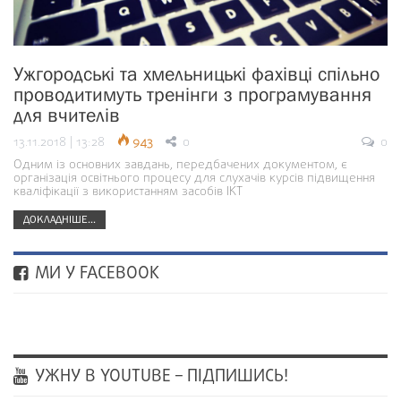
Ужгородські та хмельницькі фахівці спільно
проводитимуть тренінги з програмування
для вчителів
13.11.2018 | 13:28
943
0
0
Одним із основних завдань, передбачених документом, є
організація освітнього процесу для слухачів курсів підвищення
кваліфікації з використанням засобів ІКТ
ДОКЛАДНІШЕ...
МИ У FACEBOOK
УЖНУ В YOUTUBE – ПІДПИШИСЬ!