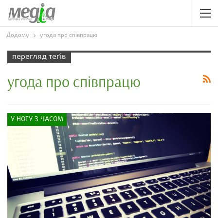
Додому
угода про співпрацю
перегляд теґів
угода про співпрацю
У НОГУ З ЧАСОМ