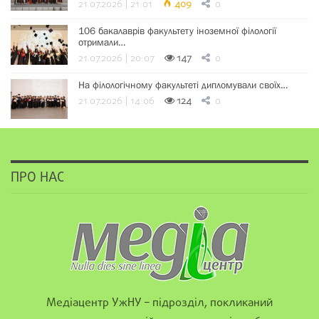
21.07.2026 | 21:01
409
0
106 бакалаврів факультету іноземної філології
отримали…
21.07.2026 | 20:07
147
0
На філологічному факультеті дипломували своїх…
21.07.2026 | 14:06
124
0
ПРО НАС
Медіацентр УжНУ – підрозділ, покликаний