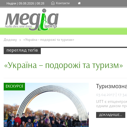
Контакти
Неділя | 09.08.2026 | 08:28
Додому
«Україна – подорожі та туризм»
перегляд теґів
«Україна – подорожі та туризм»
Туризмозна
ЕКСКУРСІЇ
03.04.2017 | 17:34
UITT є епіцентро
одним дахом про
ДОКЛАДНІШЕ...