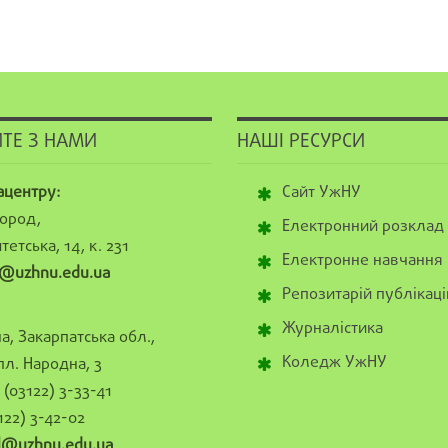
ТЕ З НАМИ
НАШІ РЕСУРСИ
ацентру:
Сайт УжНУ
ород,
Електронний розклад
тетська, 14, к. 231
Електронне навчання
@uzhnu.edu.ua
Репозитарій публікаці
Журналістика
а, Закарпатська обл.,
Коледж УжНУ
пл. Народна, 3
(03122) 3-33-41
122) 3-42-02
al@uzhnu.edu.ua