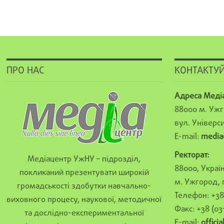
ПРО НАС
КОНТАКТУЙ
Адреса Меді
88000 м. Ужг
вул. Універси
E-mail:
media
Ректорат:
Медіацентр УжНУ – підрозділ,
88000, Україн
покликаний презентувати широкій
м. Ужгород, 
громадськості здобутки навчально-
Телефон: +38 
виховного процесу, наукової, методичної
Факс: +38 (03
та дослідно-експериментальної
E-mail:
offici