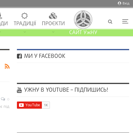
Вхід
ДИ
ТРАДИЦІЇ
ПРОЄКТИ
САЙТ УжНУ
МИ У FACEBOOK
УЖНУ В YOUTUBE – ПІДПИШИСЬ!
0
є під