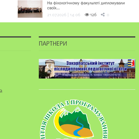
На філологічному факультеті дипломували
своїх…
21.07.2026 | 14:06
126
0
ПАРТНЕРИ
й