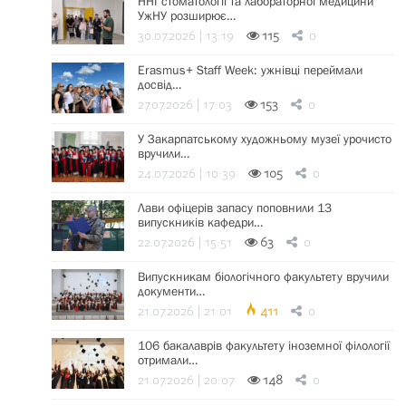
ННІ стоматології та лабораторної медицини
УжНУ розширює…
30.07.2026 | 13:19
115
0
Erasmus+ Staff Week: ужнівці переймали
досвід…
27.07.2026 | 17:03
153
0
У Закарпатському художньому музеї урочисто
вручили…
24.07.2026 | 10:39
105
0
Лави офіцерів запасу поповнили 13
випускників кафедри…
22.07.2026 | 15:51
63
0
Випускникам біологічного факультету вручили
документи…
21.07.2026 | 21:01
411
0
106 бакалаврів факультету іноземної філології
отримали…
21.07.2026 | 20:07
148
0