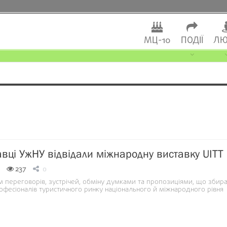
МЦ-10
ПОДІЇ
ЛЮ
вці УжНУ відвідали міжнародну виставку UITT
237
0
м переговорів, зустрічей, обміну думками та пропозиціями, що збира
фесіоналів туристичного ринку національного й міжнародного рівня