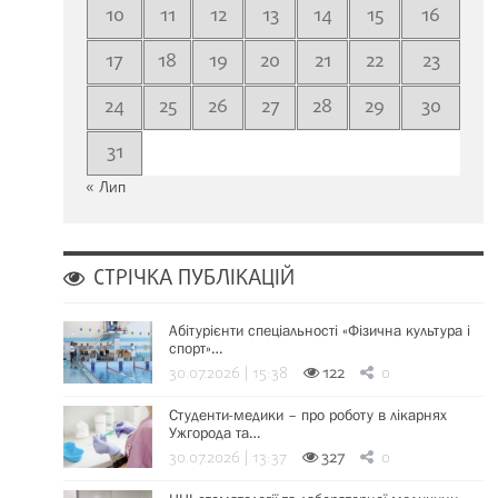
10
11
12
13
14
15
16
17
18
19
20
21
22
23
24
25
26
27
28
29
30
31
« Лип
СТРІЧКА ПУБЛІКАЦІЙ
Абітурієнти спеціальності «Фізична культура і
спорт»…
30.07.2026 | 15:38
122
0
Студенти-медики – про роботу в лікарнях
Ужгорода та…
30.07.2026 | 13:37
327
0