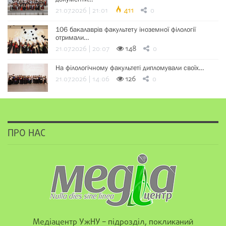
21.07.2026 | 21:01
411
0
106 бакалаврів факультету іноземної філології
отримали…
21.07.2026 | 20:07
148
0
На філологічному факультеті дипломували своїх…
21.07.2026 | 14:06
126
0
ПРО НАС
Медіацентр УжНУ – підрозділ, покликаний