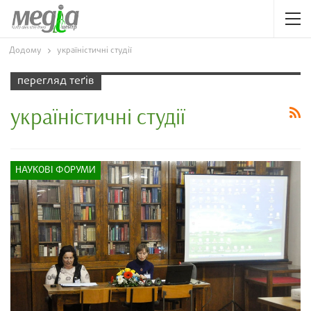
Додому
україністичні студії
перегляд теґів
україністичні студії
НАУКОВІ ФОРУМИ