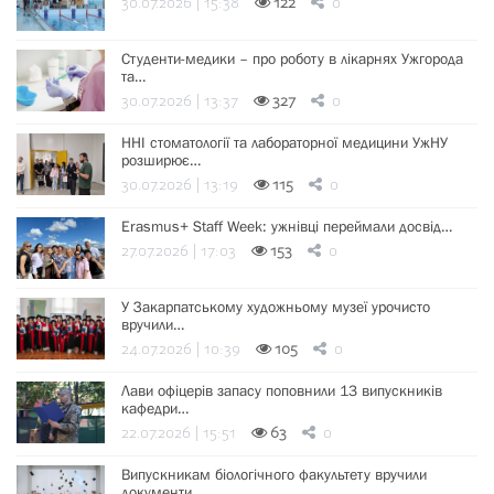
30.07.2026 | 15:38
122
0
Студенти-медики – про роботу в лікарнях Ужгорода
та…
30.07.2026 | 13:37
327
0
ННІ стоматології та лабораторної медицини УжНУ
розширює…
30.07.2026 | 13:19
115
0
Erasmus+ Staff Week: ужнівці переймали досвід…
27.07.2026 | 17:03
153
0
У Закарпатському художньому музеї урочисто
вручили…
24.07.2026 | 10:39
105
0
Лави офіцерів запасу поповнили 13 випускників
кафедри…
22.07.2026 | 15:51
63
0
Випускникам біологічного факультету вручили
документи…