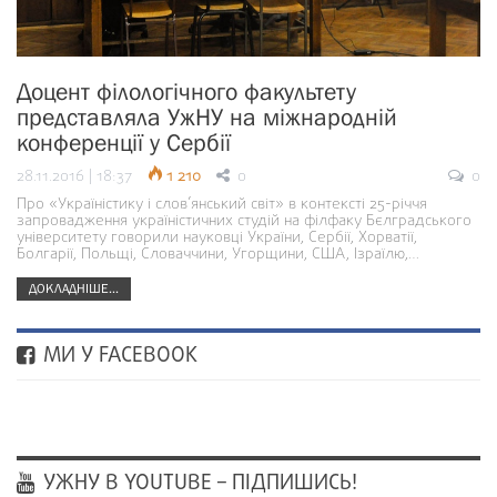
Доцент філологічного факультету
представляла УжНУ на міжнародній
конференції у Сербії
28.11.2016 | 18:37
1 210
0
0
Про «Україністику і слов’янський світ» в контексті 25-річчя
запровадження україністичних студій на філфаку Бєлградського
університету говорили науковці України, Сербії, Хорватії,
Болгарії, Польщі, Словаччини, Угорщини, США, Ізраїлю,…
ДОКЛАДНІШЕ...
МИ У FACEBOOK
УЖНУ В YOUTUBE – ПІДПИШИСЬ!