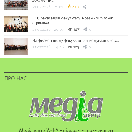
документи…
21.07.2026 | 21:01
410
0
106 бакалаврів факультету іноземної філології
отримали…
21.07.2026 | 20:07
147
0
На філологічному факультеті дипломували своїх…
21.07.2026 | 14:06
125
0
ПРО НАС
Медіацентр УжНУ – підрозділ, покликаний