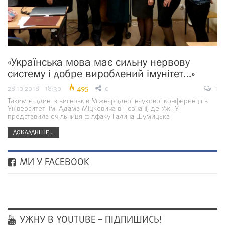
«Українська мова має сильну нервову
систему і добре вироблений імунітет…»
28.10.2018 | 18:30
495
0
1
Таким є один із висновків Міжнародної наукової конференції в
Університеті ім. Адама Міцкевича в Познані, де УжНУ
представила очільниця філфаку Галина Шумицька
ДОКЛАДНІШЕ...
МИ У FACEBOOK
УЖНУ В YOUTUBE – ПІДПИШИСЬ!