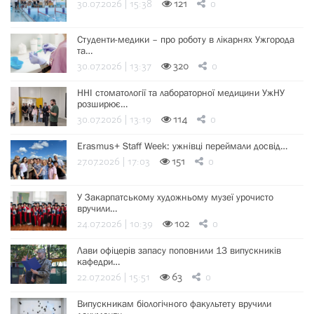
30.07.2026 | 15:38
121
0
Студенти-медики – про роботу в лікарнях Ужгорода
та…
30.07.2026 | 13:37
320
0
ННІ стоматології та лабораторної медицини УжНУ
розширює…
30.07.2026 | 13:19
114
0
Erasmus+ Staff Week: ужнівці переймали досвід…
27.07.2026 | 17:03
151
0
У Закарпатському художньому музеї урочисто
вручили…
24.07.2026 | 10:39
102
0
Лави офіцерів запасу поповнили 13 випускників
кафедри…
22.07.2026 | 15:51
63
0
Випускникам біологічного факультету вручили