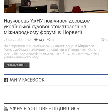
Науковець УжНУ поділився досвідом
української судової стоматології на
міжнародному форумі в Норвегії
28.02.2026 | 19:12
143
0
0
На запрошення скандинавських колег доцент Мирослав
Гончарук-Хомин виступив із лекціями в Університеті Осло та
розповів про специфіку експертизи й підготовку медиків в
умовах воєнного часу
ДОКЛАДНІШЕ...
МИ У FACEBOOK
УЖНУ В YOUTUBE – ПІДПИШИСЬ!