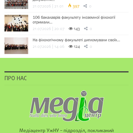
21.07.2026 | 21:01
397
0
106 бакалаврів факультету іноземної філології
отримали…
21.07.2026 | 20:07
143
0
На філологічному факультеті дипломували своїх…
21.07.2026 | 14:06
124
0
ПРО НАС
Медіацентр УжНУ – підрозділ, покликаний