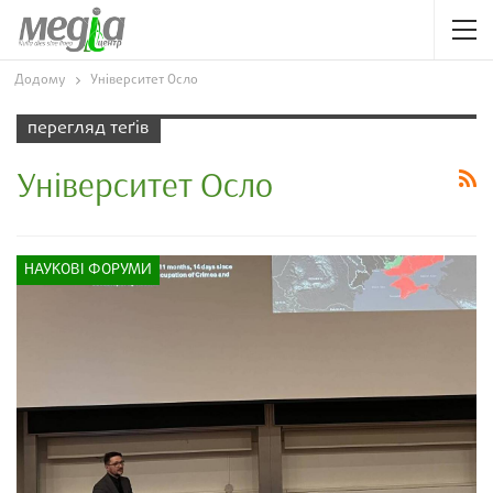
Додому
Університет Осло
перегляд теґів
Університет Осло
НАУКОВІ ФОРУМИ