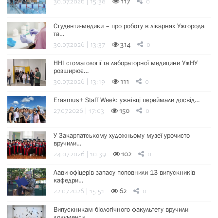
30.07.2026 | 15:38
117
0
Студенти-медики – про роботу в лікарнях Ужгорода
та…
30.07.2026 | 13:37
314
0
ННІ стоматології та лабораторної медицини УжНУ
розширює…
30.07.2026 | 13:19
111
0
Erasmus+ Staff Week: ужнівці переймали досвід…
27.07.2026 | 17:03
150
0
У Закарпатському художньому музеї урочисто
вручили…
24.07.2026 | 10:39
102
0
Лави офіцерів запасу поповнили 13 випускників
кафедри…
22.07.2026 | 15:51
62
0
Випускникам біологічного факультету вручили
документи…