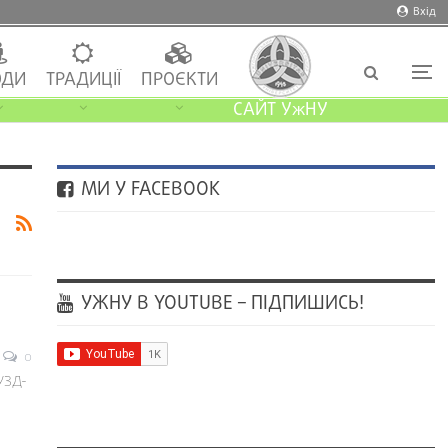
Вхід
ДИ
ТРАДИЦІЇ
ПРОЄКТИ
САЙТ УжНУ
МИ У FACEBOOK
УЖНУ В YOUTUBE – ПІДПИШИСЬ!
0
УЗД-