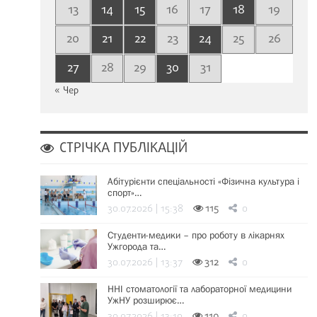
13
14
15
16
17
18
19
20
21
22
23
24
25
26
27
28
29
30
31
« Чер
СТРІЧКА ПУБЛІКАЦІЙ
Абітурієнти спеціальності «Фізична культура і
спорт»…
30.07.2026 | 15:38
115
0
Студенти-медики – про роботу в лікарнях
Ужгорода та…
30.07.2026 | 13:37
312
0
ННІ стоматології та лабораторної медицини
УжНУ розширює…
30.07.2026 | 13:19
110
0