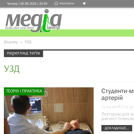
Контакти
Четвер | 06.08.2026 | 20:40
Додому
УЗД
перегляд теґів
УЗД
Студенти-м
ТЕОРІЯ І ПРАКТИКА
артерій
15.04.2018 | 19:50
Лектором для май
діагност Олекса
ДОКЛАДНІШЕ...