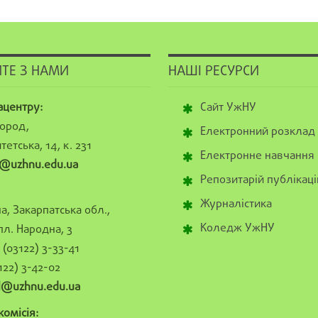
ТЕ З НАМИ
НАШІ РЕСУРСИ
ацентру:
Сайт УжНУ
ород,
Електронний розклад
тетська, 14, к. 231
Електронне навчання
@uzhnu.edu.ua
Репозитарій публікаці
Журналістика
а, Закарпатська обл.,
Коледж УжНУ
пл. Народна, 3
(03122) 3-33-41
122) 3-42-02
al@uzhnu.edu.ua
омісія: