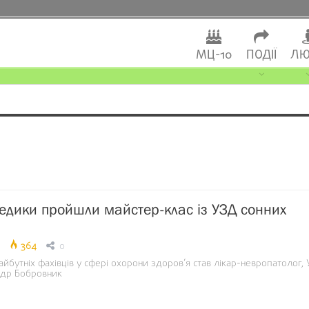
МЦ-10
ПОДІЇ
ЛЮ
едики пройшли майстер-клас із УЗД сонних
364
0
бутніх фахівців у сфері охорони здоров’я став лікар-невропатолог, 
ндр Бобровник