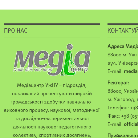
ПРО НАС
КОНТАКТУЙ
Адреса Меді
88000 м. Ужг
вул. Універси
E-mail:
media
Ректорат:
Медіацентр УжНУ – підрозділ,
88000, Україн
покликаний презентувати широкій
м. Ужгород, 
громадськості здобутки навчально-
Телефон: +38 
виховного процесу, наукової, методичної
Факс: +38 (03
та дослідно-експериментальної
E-mail:
offici
діяльності науково-педагогічного
колективу, спортивних досягнень,
Приймальна к