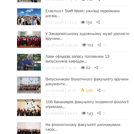
Erasmus+ Staff Week: ужнівці переймали
досвід…
27.07.2026 | 17:03
150
0
У Закарпатському художньому музеї урочисто
вручили…
24.07.2026 | 10:39
102
0
Лави офіцерів запасу поповнили 13
випускників кафедри…
22.07.2026 | 15:51
62
0
Випускникам біологічного факультету вручили
документи…
21.07.2026 | 21:01
396
0
106 бакалаврів факультету іноземної філології
отримали…
21.07.2026 | 20:07
143
0
На філологічному факультеті дипломували
своїх…