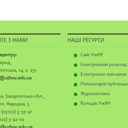
ТЕ З НАМИ
НАШІ РЕСУРСИ
ацентру:
Сайт УжНУ
ород,
Електронний розклад
тетська, 14, к. 231
Електронне навчання
@uzhnu.edu.ua
Репозитарій публікаці
Журналістика
а, Закарпатська обл.,
Коледж УжНУ
пл. Народна, 3
(03122) 3-33-41
122) 3-42-02
al@uzhnu.edu.ua