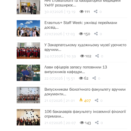
ННІ стоматології та лабораторної медицини
УжНУ розширює…
30.07.2026 | 13:19
111
0
Erasmus+ Staff Week: ужнівці переймали
досвід…
27.07.2026 | 17:03
150
0
У Закарпатському художньому музеї урочисто
вручили…
24.07.2026 | 10:39
102
0
Лави офіцерів запасу поповнили 13
випускників кафедри…
22.07.2026 | 15:51
62
0
Випускникам біологічного факультету вручили
документи…
21.07.2026 | 21:01
407
0
106 бакалаврів факультету іноземної філології
отримали…
21.07.2026 | 20:07
143
0