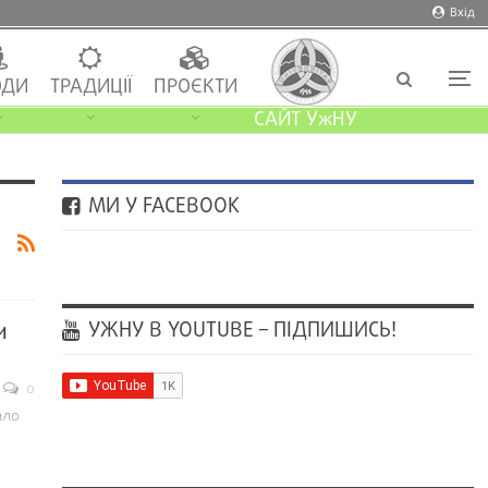
Вхід
ДИ
ТРАДИЦІЇ
ПРОЄКТИ
САЙТ УжНУ
МИ У FACEBOOK
УЖНУ В YOUTUBE – ПІДПИШИСЬ!
и
0
ало