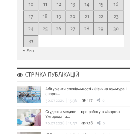
10
11
12
13
14
15
16
17
18
19
20
21
22
23
24
25
26
27
28
29
30
31
« Лип
СТРІЧКА ПУБЛІКАЦІЙ
Абітурієнти спеціальності «Фізична культура і
спорт»…
30.07.2026 | 15:38
117
0
Студенти-медики – про роботу в лікарнях
Ужгорода та…
30.07.2026 | 13:37
318
0