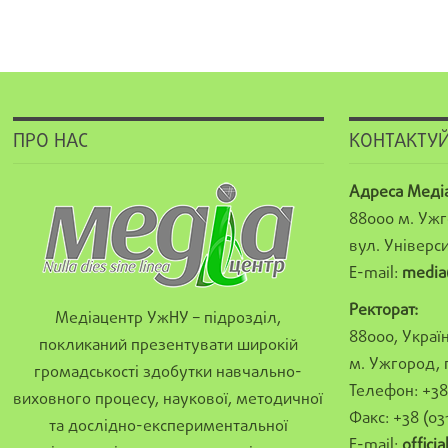
ПРО НАС
КОНТАКТУЙ
Адреса Меді
88000 м. Ужг
вул. Універси
E-mail:
media
Ректорат:
Медіацентр УжНУ – підрозділ,
88000, Україн
покликаний презентувати широкій
м. Ужгород, 
громадськості здобутки навчально-
Телефон: +38 
виховного процесу, наукової, методичної
Факс: +38 (03
та дослідно-експериментальної
E-mail:
offici