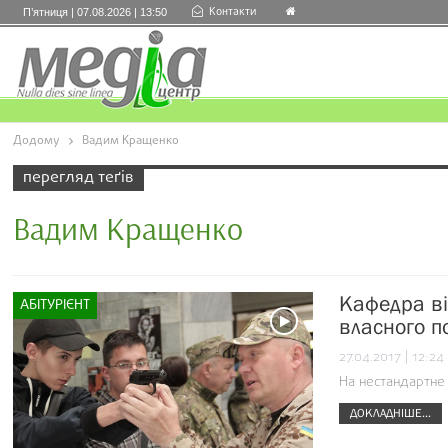
Контакти
П’ятниця | 07.08.2026 | 13:50
Додому
Вадим Кращенко
перегляд теґів
Вадим Кращенко
Кафедра ві
АБІТУРІЄНТ
власного п
27.04.2017 | 12:24
На нестандартне 
ДОКЛАДНІШЕ...