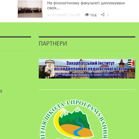
На філологічному факультеті дипломували
своїх…
21.07.2026 | 14:06
124
0
ПАРТНЕРИ
й