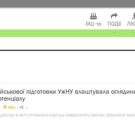
МЦ-10
ПОДІЇ
ЛЮ
йськової підготовки УжНУ влаштувала оглядин
отенціалу
660
0
дійство в холі головного корпусу університету охочих зібралося чим