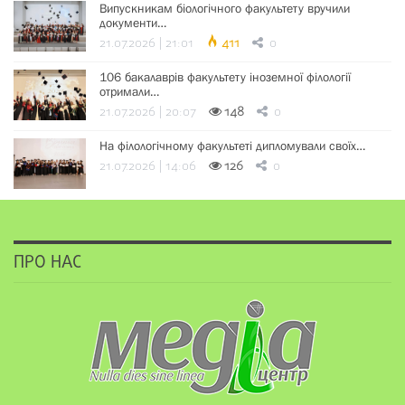
Випускникам біологічного факультету вручили
документи…
21.07.2026 | 21:01
411
0
106 бакалаврів факультету іноземної філології
отримали…
21.07.2026 | 20:07
148
0
На філологічному факультеті дипломували своїх…
21.07.2026 | 14:06
126
0
ПРО НАС