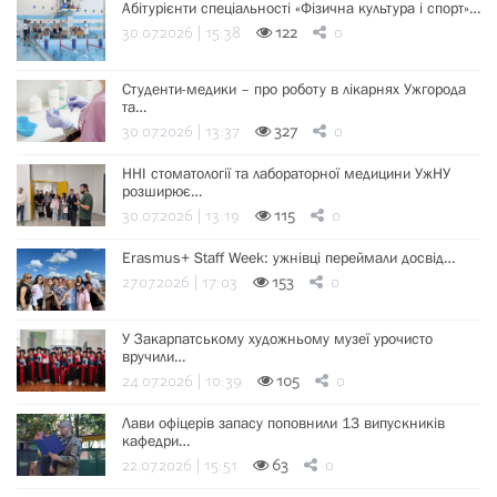
Абітурієнти спеціальності «Фізична культура і спорт»…
30.07.2026 | 15:38
122
0
Студенти-медики – про роботу в лікарнях Ужгорода
та…
30.07.2026 | 13:37
327
0
ННІ стоматології та лабораторної медицини УжНУ
розширює…
30.07.2026 | 13:19
115
0
Erasmus+ Staff Week: ужнівці переймали досвід…
27.07.2026 | 17:03
153
0
У Закарпатському художньому музеї урочисто
вручили…
24.07.2026 | 10:39
105
0
Лави офіцерів запасу поповнили 13 випускників
кафедри…
22.07.2026 | 15:51
63
0