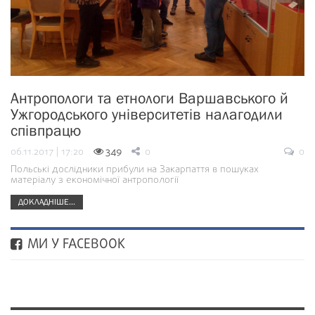
Антропологи та етнологи Варшавського й
Ужгородського університетів налагодили
співпрацю
06.11.2017 | 17:20
349
0
0
Польські дослідники прибули на Закарпаття в пошуках
матеріалу з економічної антропології
ДОКЛАДНІШЕ...
МИ У FACEBOOK