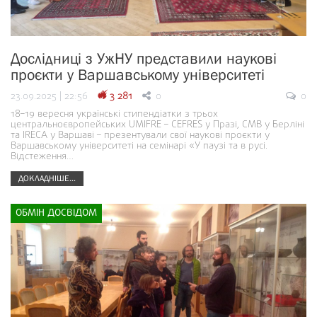
Дослідниці з УжНУ представили наукові
проєкти у Варшавському університеті
23.09.2025 | 22:56
3 281
0
0
18–19 вересня українські стипендіатки з трьох
центральноєвропейських UMIFRE – CEFRES у Празі, CMB у Берліні
та IRECA у Варшаві – презентували свої наукові проєкти у
Варшавському університеті на семінарі «У паузі та в русі.
Відстеження…
ДОКЛАДНІШЕ...
ОБМІН ДОСВІДОМ