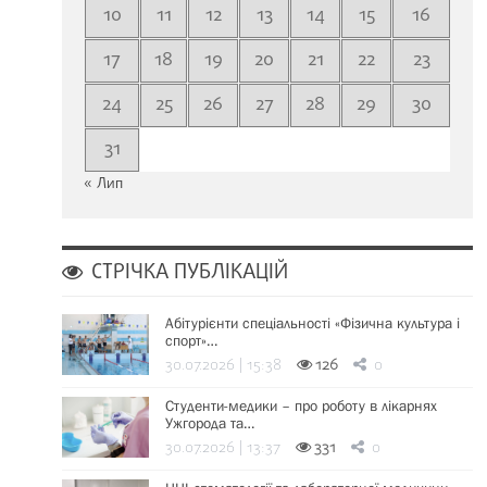
10
11
12
13
14
15
16
17
18
19
20
21
22
23
24
25
26
27
28
29
30
31
« Лип
СТРІЧКА ПУБЛІКАЦІЙ
Абітурієнти спеціальності «Фізична культура і
спорт»…
30.07.2026 | 15:38
126
0
Студенти-медики – про роботу в лікарнях
Ужгорода та…
30.07.2026 | 13:37
331
0