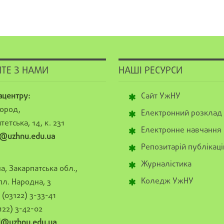
ТЕ З НАМИ
НАШІ РЕСУРСИ
ацентру:
Сайт УжНУ
ород,
Електронний розклад
тетська, 14, к. 231
Електронне навчання
@uzhnu.edu.ua
Репозитарій публікаці
Журналістика
а, Закарпатська обл.,
Коледж УжНУ
пл. Народна, 3
(03122) 3-33-41
122) 3-42-02
al@uzhnu.edu.ua