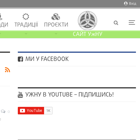
Вхід
ДИ
ТРАДИЦІЇ
ПРОЄКТИ
САЙТ УжНУ
МИ У FACEBOOK
УЖНУ В YOUTUBE – ПІДПИШИСЬ!
0
е