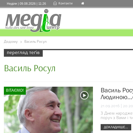
Контакти
Неділя | 09.08.2026 | 11:26
Додому
Василь Росул
перегляд теґів
Василь Росул
Василь Рос
ВІТАЄМО!
Людиною…
21.09.2016 | 20:20
З Днем народженн
поруч з Вами і т
ДОКЛАДНІШЕ...