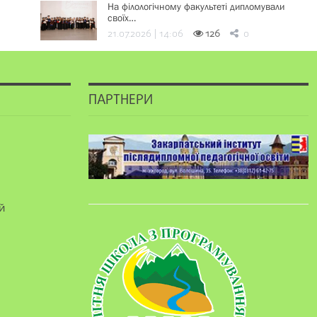
На філологічному факультеті дипломували
своїх…
21.07.2026 | 14:06
126
0
ПАРТНЕРИ
й