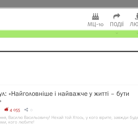
МЦ-10
ПОДІЇ
ЛЮ
ул: «Найголовніше і найважче у житті – бути
»
4 055
0
я, Василю Васильовичу! Нехай той Хтось, у кого вірите, завжди буд
ими, кого любите!