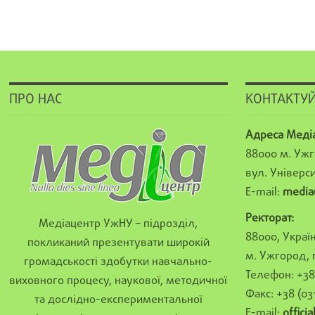
ПРО НАС
КОНТАКТУЙ
Адреса Меді
88000 м. Ужг
вул. Універси
E-mail:
media
Ректорат:
Медіацентр УжНУ – підрозділ,
88000, Україн
покликаний презентувати широкій
м. Ужгород, 
громадськості здобутки навчально-
Телефон: +38 
виховного процесу, наукової, методичної
Факс: +38 (03
та дослідно-експериментальної
E-mail:
offici