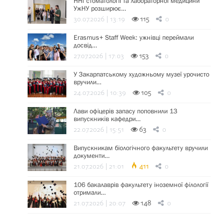
ННІ стоматології та лабораторної медицини
УжНУ розширює…
30.07.2026 | 13:19
115
0
Erasmus+ Staff Week: ужнівці переймали
досвід…
27.07.2026 | 17:03
153
0
У Закарпатському художньому музеї урочисто
вручили…
24.07.2026 | 10:39
105
0
Лави офіцерів запасу поповнили 13
випускників кафедри…
22.07.2026 | 15:51
63
0
Випускникам біологічного факультету вручили
документи…
21.07.2026 | 21:01
411
0
106 бакалаврів факультету іноземної філології
отримали…
21.07.2026 | 20:07
148
0