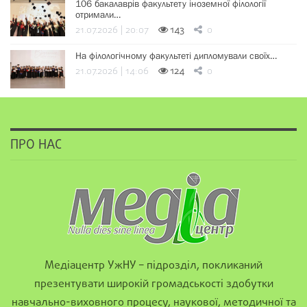
106 бакалаврів факультету іноземної філології
отримали…
21.07.2026 | 20:07
143
0
На філологічному факультеті дипломували своїх…
21.07.2026 | 14:06
124
0
ПРО НАС
Медіацентр УжНУ – підрозділ, покликаний
презентувати широкій громадськості здобутки
навчально-виховного процесу, наукової, методичної та