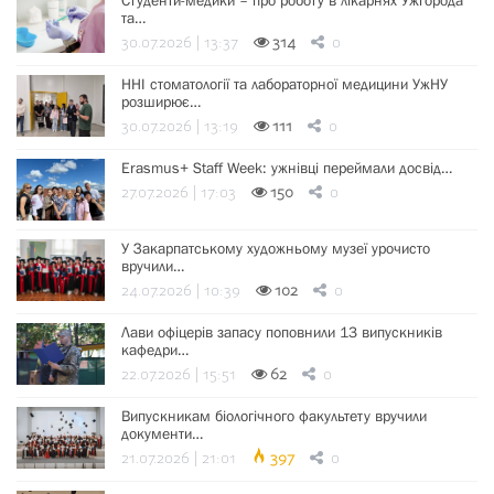
Студенти-медики – про роботу в лікарнях Ужгорода
та…
30.07.2026 | 13:37
314
0
ННІ стоматології та лабораторної медицини УжНУ
розширює…
30.07.2026 | 13:19
111
0
Erasmus+ Staff Week: ужнівці переймали досвід…
27.07.2026 | 17:03
150
0
У Закарпатському художньому музеї урочисто
вручили…
24.07.2026 | 10:39
102
0
Лави офіцерів запасу поповнили 13 випускників
кафедри…
22.07.2026 | 15:51
62
0
Випускникам біологічного факультету вручили
документи…
21.07.2026 | 21:01
397
0