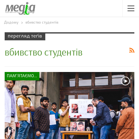
Додому
вбивство студентів
перегляд теґів
вбивство студентів
ПАМ’ЯТАЄМО...