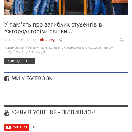
У пам’ять про загиблих студентів в
Ужгороді горіли свічки…
12.04.2016 | 10:23
2 519
0
0
Ушанувати вбитих прийшла й українська молодь, а також
небайдужі ужгородці
ДОКЛАДНІШЕ...
МИ У FACEBOOK
УЖНУ В YOUTUBE – ПІДПИШИСЬ!