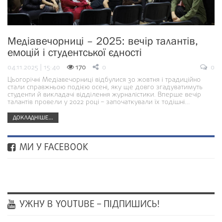
Медіавечорниці – 2025: вечір талантів,
емоцій і студентської єдності
04.11.2025 | 15:40
170
0
0
Цьогорічні Медіавечорниці відбулися 30 жовтня і традиційно
стали справжньою подією осені, яку ще довго згадуватимуть
студенти й викладачі відділення журналістики. Вперше вечір
талантів провели у 2022 році – започаткували їх тодішні…
ДОКЛАДНІШЕ...
МИ У FACEBOOK
УЖНУ В YOUTUBE – ПІДПИШИСЬ!