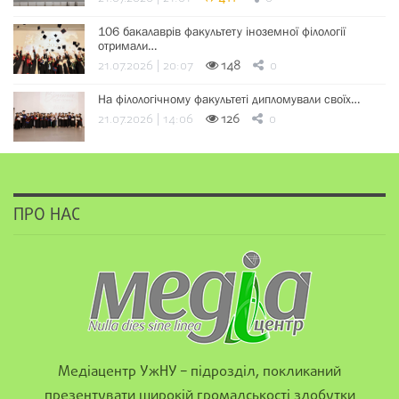
106 бакалаврів факультету іноземної філології
отримали…
21.07.2026 | 20:07
148
0
На філологічному факультеті дипломували своїх…
21.07.2026 | 14:06
126
0
ПРО НАС
Медіацентр УжНУ – підрозділ, покликаний
презентувати широкій громадськості здобутки