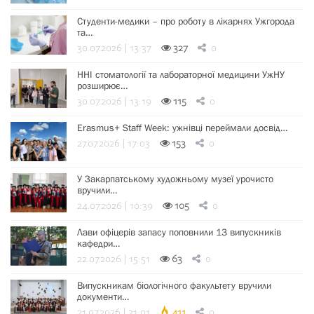
Студенти-медики – про роботу в лікарнях Ужгорода
та…
30.07.2026 | 13:37
327
0
ННІ стоматології та лабораторної медицини УжНУ
розширює…
30.07.2026 | 13:19
115
0
Erasmus+ Staff Week: ужнівці переймали досвід…
27.07.2026 | 17:03
153
0
У Закарпатському художньому музеї урочисто
вручили…
24.07.2026 | 10:39
105
0
Лави офіцерів запасу поповнили 13 випускників
кафедри…
22.07.2026 | 15:51
63
0
Випускникам біологічного факультету вручили
документи…
21.07.2026 | 21:01
411
0