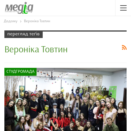
Додому
Вероніка Товтин
перегляд теґів
Вероніка Товтин
СТУДГРОМАДА